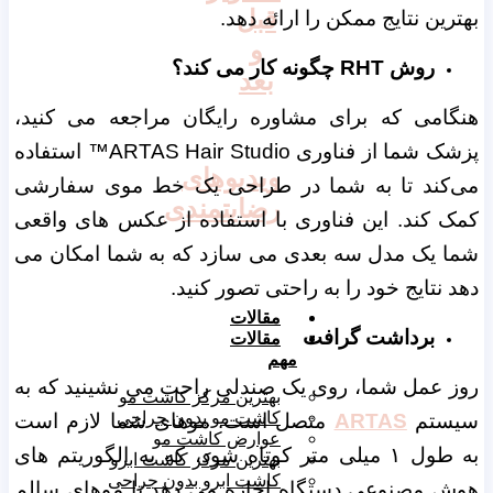
قبل
بهترین نتایج ممکن را ارائه دهد.
و
روش RHT چگونه کار می کند؟
بعد
هنگامی که برای مشاوره رایگان مراجعه می کنید،
پزشک شما از فناوری ARTAS Hair Studio™ استفاده
ویدیوهای
می‌کند تا به شما در طراحی یک خط موی سفارشی
رضایتمندی
کمک کند. این فناوری با استفاده از عکس های واقعی
شما یک مدل سه بعدی می سازد که به شما امکان می
دهد نتایج خود را به راحتی تصور کنید.
مقالات
برداشت گرافت
مقالات
مهم
روز عمل شما، روی یک صندلی راحت می نشینید که به
بهترین مرکز کاشت مو
کاشت مو بدون جراحی
سیستم
ARTAS
متصل است. موهای شما لازم است
عوارض کاشت مو
به طول ۱ میلی متر کوتاه شود، که به الگوریتم های
بهترین مرکز کاشت ابرو
کاشت ابرو بدون جراحی
هوش مصنوعی دستگاه اجازه می دهد تا موهای سالم