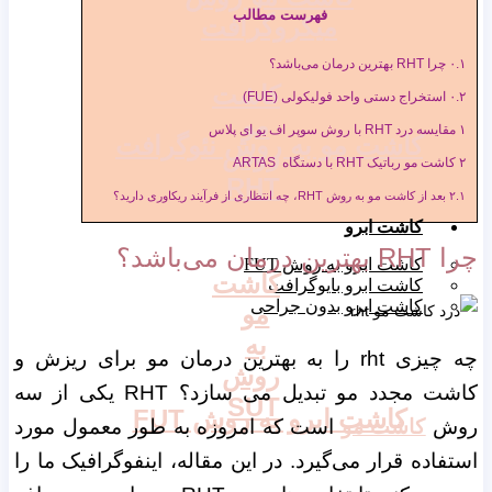
فهرست مطالب
میکروگرافت
۰.۱
چرا RHT بهترین درمان می‌باشد؟
کاشت
۰.۲
استخراج دستی واحد فولیکولی (FUE)
مو
۱
مقایسه درد RHT با روش سوپر اف یو ای پلاس
کاشت مو به روش نئوگرافت
روش
۲
کاشت مو رباتیک RHT با دستگاه ARTAS
RHT
۲.۱
بعد از کاشت مو به روش RHT، چه انتظاری از فرآیند ریکاوری دارید؟
کاشت ابرو
چرا RHT بهترین درمان می‌باشد؟
کاشت ابرو به روش FUT
کاشت
کاشت ابرو بایوگرافت
کاشت ابرو بدون جراحی
مو
به
چه چیزی rht را به بهترین درمان مو برای ریزش و
روش
کاشت مجدد مو تبدیل می سازد؟
RHT یکی از سه
SUT
کاشت ابرو به روش FUT
روش
کاشت مو
است که امروزه به طور معمول مورد
استفاده قرار می‌گیرد. در این مقاله، اینفوگرافیک ما را