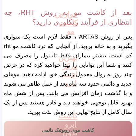
بعد از کاشت مو به روش RHT، چه
عوارض
انتظاری از فرآیند ریکاوری دارید؟
کاشت
مو
پس از روش ARTAS ، فقط لازم است یک سواری
بگیرید و به خانه بروید. از آنجایی که درد کاشت مو rht
کم است، بیشتر بیماران فقط تایلنول را مصرف می
بهترین
کنند و شما این توانایی را پیدا خواهید کرد که در عرض
مرکز
اشت
چند روز به روال معمول زندگی خود ادامه دهید. موهای
ابرو
جدید و دائمی حدود سه ماه بعد از عمل ظاهر می شوند
و با گذشت زمان افزایش می یابند. پس از شش ماه
بهبود قابل توجهی خواهید دید و قادر هستید پس از یک
سال کامل از نتایج نهایی این روش لذت ببرید.
کاشت
ابرو
کاشت موی روبوتیک دائمی
بدون