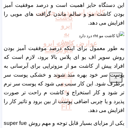
این دستگاه حایز اهمیت است و درصد موفقیت آمیز
کاشت ابرو بدون جراحی
بودن کاشت مو و سالم ماندن گرافت های مویی را
کاشت
افزایش می دهد.
ابرو
به
روش
عوارض کاشت ابرو
به طور معمول برای اینکه درصد موفقیت آمیز بودن
بایوگرافت
روش سوپر اف یو ای پلاس بالا برود، لازم است که
افراد پیش از کاشت مو از مزوتراپی برای آبرسانی به
کاشت
پوست سر خود بهره مند شوند و خشکی پوست سر
X
ابرو
برطرف شود. این کار سبب می شود که پوست سر نرم
به
تر شود و کار استخراج و کاشت م راحت تر صورت
روش
پذیرد و یا چربی اضافی پوست از بین برود و تاثیر کار را
FIT
افزایش می دهد.
یکی از مزایای بسیار قابل توجه و مهم روش super fue