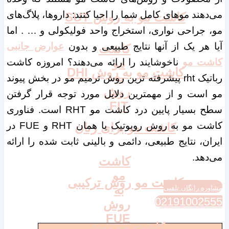
می‌دهند موهای کامل شما را احیا کنند: داروها، پلاگ‌های
کاشت مو به روش SUT
مو، جراحی نواری، استخراج واحد فولیکولی و … . اما
آیا هر یک از آنها نتایج طبیعی و بدون
عوارض جانبی
کاشت
مو
کاشت مو
ناخوشایند را ارائه می‌دهند؟ امروزه کاشت
کاشت مو به روش DHI
به
رباتیک rht پیشرفته ترین روش ترمیم مو در بخش پیوند
روش
مو است و از مهمترین دلایل مورد توجه قرار گرفتن
FIT
سطح بسیار پایین درد کاشت مو RHT است. فناوری
کاشت مو به روش روبوتیک یا همان RHT و FUE در
کاشت مو برای زنان
ایران، نتایج طبیعی، دائمی و بالینی ثابت شده را ارائه
می‌دهد.
کاشت
مو
کاشت مو روش ترکیبی
به
مشاوره رایگان تلفنی
02191002555
روش
FUE
کاشت مو روش