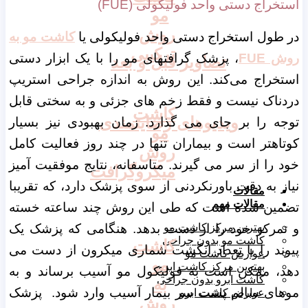
استخراج دستی واحد فولیکولی (FUE)
مو
روش
در طول استخراج دستی واحد فولیکولی یا
کاشت مو به
ترکیبی
روش FUE
، پزشک گرافتهای مو را با یک ابزار دستی
تصاویر قبل و بعد
استخراج می‌کند. این روش به اندازه جراحی استریپ
دردناک نیست و فقط زخم های جزئی و به سختی قابل
کاشت
ویدیوهای رضایتمندی
توجه را بر جای می گذارد. زمان بهبودی نیز بسیار
مو
کوتاهتر است و بیماران تنها در چند روز فعالیت کامل
روش
خود را از سر می گیرند. متاسفانه، نتایج موفقیت آمیز
میکروگرافت
نیاز به دقت باورنکردنی از سوی پزشک دارد، که تقریبا
مقالات
مقالات مهم
تضمین شده است که طی این روش چند ساعته خسته
و تمرکز خود را از دست بدهد. هنگامی که پزشک یک
بهترین مرکز کاشت مو
کاشت مو بدون جراحی
کاشت
پیوند را با تعداد انگشت شماری میکرون از دست می
عوارض کاشت مو
مو
بهترین مرکز کاشت ابرو
دهد، ممکن است به فولیکول مو آسیب برساند و به
کاشت ابرو بدون جراحی
به
موهای سالم پشت سر بیمار آسیب وارد شود. پزشک
عوارض کاشت ابرو
روش