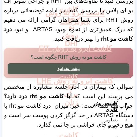
بررسی کنید تا تفاوت‌های بین RHT و جراحی سوپر اف
کاشت
یو ای پلاس را بررسی کنید، در ادامه توضیحاتی درباره
کاشت ابرو به روش
مو
روش RHT برای شما همراهان گرامی ارائه می دهیم
بایوگرافت
به
که درک عمیق‌تری از نحوه بهبود ARTAS و نبود
درد
روش
کاشت مو rht
را بهتر دریافت کنید.
DHI
کاشت ابرو به روش FIT
کاشت مو به روش RHT چگونه است؟
بیشتر بخوانید
کاشت
کاشت ابرو به روش LHE
مو
سوالی که بیماران در آغاز جلسه مشاوره از متخصص
برای
می پرسند این است که
آیا کاشت مو rht درد دارد؟
زنان
کاشت ریش
جواب یک کلمه است: خیر! میزان درد کاشت مو rht با
گالری
دستگاه ARTAS در حد گزگز کردن پوست سر است و
تصاویر
هیچ زخم و جای خراشی بر جا نمی گذارد.
ویدیو
کاشت