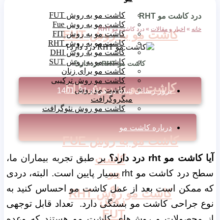
کاشت مو به روش FUT
درد کاشت مو RHT
کاشت مو به روش Fue
خانه
»
اخبار و مقالات
»
درد کاشت مو RHT
کاشت مو به روش FUT
کاشت مو به روش FIT
کاشت مو به روش RHT
کاشت مو به روش DHI
کاشت مو به روش SUT
کاشت مو RHT درد دارد؟
کاشت مو برای زنان
کاشت مو روش ترکیبی
کاشت مو به روش FIT
کاشت مو روش
بروز رسانی شده در
مرداد 31, 1401
میگروگرافت
کاشت مو روش نئوگرافت
درباره کاشت مو
کاشت مو به روش FUE
کاشت
آیا کاشت مو rht درد دارد؟
بر طبق تجربه بیماران ما،
مو
سطح درد کاشت مو rht بسیار پایین است. البته، دردی
به
که ممکن است بعد از عمل کاشت مو احساس کنید به
کاشت مو روش RHT
روش
نوع جراحی کاشت مو بستگی دارد. تعداد قابل توجهی
FUT
از محصولات و روش‌های کاشت مو هستند که وعده