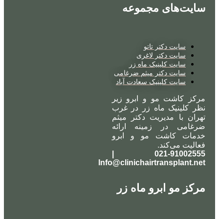
سایت‌های مجموعه
سایت دکتر تاتو
سایت دکتر لاغری
سایت کلینیک ماه زر
سایت دکتر میثم ضرغامی
سایت کلینیک سعادت آباد
مرکز کاشت مو و ابرو زیر
نظر کلینیک ماه زر در غرب
تهران با مدیریت دکتر میثم
ضرغامی در زمینه ارائه
خدمات کاشت مو و ابرو
فعالیت می‌کند.
021-91002555 |
Info@clinichairtransplant.net
مرکز مو ابرو ماه زر