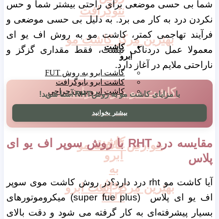
شما بی حسی موضعی برای راحتی بیشتر شما و حس
نئوگرافت
نکردن درد به کار می برد. به دلیل بی حسی موضعی و
فرآیند تهاجمی کمتر، کاشت مو به روش اف یو ای
بهترین مرکز کاشت مو
کاشت
معمولا عمل دردناکی نیست، فقط مقداری گزگز و
ابرو
ناراحتی ملایم در آغاز دارد.
کاشت ابرو به روش FUT
کاشت ابرو بایوگرافت
کاشت مو بدون جراحی
کاشت ابرو بدون جراحی
با مزایای کاشت مو به روشRHT آشنا شوید!
بیشتر بخوانید
کاشت
مقایسه درد RHT با روش سوپر اف یو ای
عوارض کاشت مو
ابرو
پلاس
به
روش
آیا کاشت مو rht درد دارد؟در روش کاشت موی سوپر
بهترین مرکز اشت ابرو
FUT
اف یو ای پلاس (super fue plus) میکروموتورهای
بسیار پیشرفته‌ای به کار گرفته می شود و دقت بالای