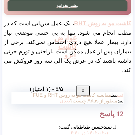
جراحی
بیشتر بخوانید
کاشت مو به روش RHT
، یک عمل سرپایی است که در
مطب انجام می شود، تنها به بی حسی موضعی نیاز
عوارض
دارد. بیمار عملا هیچ دردی احساس نمی‌کند. برخی از
کاشت
بیماران پس از عمل ممکن است ناراحتی و تورم جزئی
ابرو
داشته باشند که در عرض یک الی سه روز فروکش می
کند.
۵/۵ - (۱ امتیاز)
X
قبلی
قبل
مقایسه کاشت مو به روش RHT و FUE
بعد
منظور از Artas چیست؟
بعدی
12 پاسخ
سیدحسین طباطبایی
گفت:
۱۴۰۲-۰۲-۱۰ در ۰۶:۴۰