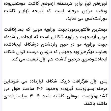
فرورفتن تیغ برای هرمنطقه ازموضع کاشت مومتغیربوده
ودقت دراین مرحله است که نتیجه نهایی کاشت
مورامشخص می نماید.
مهمترین فاکتوردرموردجهت وزاویه مویی که بعدازکاشت
درمی آید،جهت و زاویه شکافی است که ایجادمی شودنه
جهت وزاویه مو در حین واردشدن درشکاف ایجادشده
بعبارت دیگرهرزاویه وجهتی که درزمان درست کردن شکاف
ایجادشودموی درحین کاشت هم ازآن تبعیت می کند.
پس ازآن هرگرافت دریک شکاف قرارداده می شود.این
مرحله بسیاروقت گیربوده وحدود ۶-۴ ساعت طول می
کشد.بهتراست موهای کاشته شده ۴- ۳ میلیمتربلندی
داشته باشند.