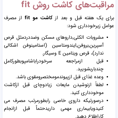
مراقبت‌های کاشت روش fit
برای یک هفته قبل و بعد از
کاشت مو fit
از مصرف
عوامل زیرخودداری شود:
مشروبات الکلی,داروهای مسکن وضددردمثل قرص
آسپرین,بروفن,ایندومتاسین (استامینوفن اشکالی
ندارد)، قرص ویتامین
E
وسیگار.
قبل ازمراجعه سرخودراباشامپوبطورکامل
چندباربشویید.
وعده غذای قبل ازپیوندمومختصرومقوی باشد.
لطفاً ازنوشیدن مایعات زیادوچای قبل ازکاشت
موخودداری کنید.
درصورتیکه داروی خاصی رابطورمرتب مصرف می
کنیدویابیماری مهمی داریدحتماٌ قبل ازانجام
کاراطلاع دهید.