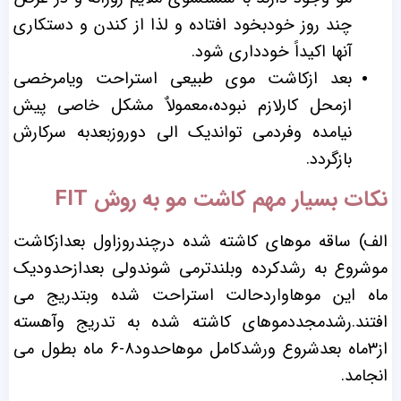
چند روز خودبخود افتاده و لذا از کندن و دستکاری
آنها اکیداً خودداری شود.
بعد ازکاشت موی طبیعی استراحت ویامرخصی
ازمحل کارلازم نبوده،معمولاٌ مشکل خاصی پیش
نیامده وفردمی تواندیک الی دوروزبعدبه سرکارش
بازگردد.
نکات بسیار مهم کاشت مو به روش FIT
الف) ساقه موهای کاشته شده درچندروزاول بعدازکاشت
موشروع به رشدکرده وبلندترمی شوندولی بعدازحدودیک
ماه این موهاواردحالت استراحت شده وبتدریج می
افتند.رشدمجددموهای کاشته شده به تدریج وآهسته
از۳ماه بعدشروع ورشدکامل موهاحدود۸-۶ ماه بطول می
انجامد.