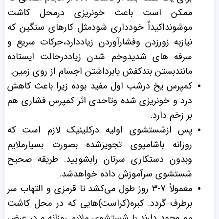
ممکن است باعث خونریزی درمحل کاشت
موشونداکیداٌ خودداری شودمثل کارهای سنگین که
نیازبه زورزدن وفشارآوردن زیاددارد،حرکات سریع و
سرفه های شدیدوخم شدن زیاددرحالت ایستاده
مانندبستن بندکفش یابرداشتن اجسام از روی زمین.
کمپرس یخ درشب اول مفید بوده زیرا باعث کاهش
درد و خونریزی شده وتاحدی اثر کمپرس فشاری هم
بر زخم دارد.
پس ازشستشوی اولیه درکلینیک لازم است که
روزانه باشامپوی تجویزشده بصورت بسیارملایم
وبدون دستکاری سرتان رابشویید. طریقه صحیح
شستشوی سرآموزش داده خواهدشد.
معمولاً ۷-۳ روز طول می‌کشد تا قرمزی و التهاب سر
برطرف گردد. کبره(کراست)هایی که در محل کاشت
مو وجود دارند با شستشوی ملایم روزانه و در عرض