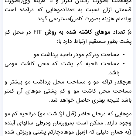
مومجدداً بصورت رایگان تکرار و یا هزینه وی(بصورت
قسمتی ازآن نسبت به تعدادموهایی که درآمده است
ویاتمام هزینه بصورت کامل)مستردمی گردد.
ه) تعداد
موهای کاشته شده به روش FIT
در محل کم
پشت بطور مستقیم ارتباط دارد با:
مساحت وتراکم مودر ناحیه برداشت مو
مساحت ناحیه کم پشت که محل کاشت مومی
باشد.
هرچقدر تراکم مو و مساحت محل برداشت مو بیشتر و
مساحت محل کاشت مو و کم پشتی موهای آن کمتر
باشد نتیجه بهتری حاصل خواهد شد.
موهایی که درحال حاضر (قبل ازکاشت مو) درناحیه کم مو
وجود دارند, ممکن است بمرورزمان ودرطی سالهای آینده
(به همان دلیلی که ازقبل موهادچارکم پشتی وریزش شده