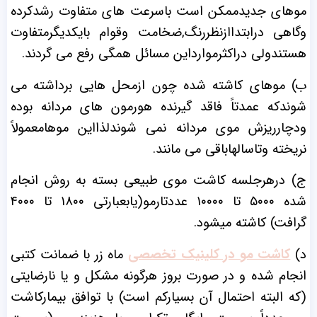
موهای جدیدممکن است باسرعت های متفاوت رشدکرده
وگاهی درابتداازنظررنگ,ضخامت وقوام بایکدیگرمتفاوت
هستندولی دراکثرموارداین مسائل همگی رفع می گردند.
ب) موهای کاشته شده چون ازمحل هایی برداشته می
شوندکه عمدتاً فاقد گیرنده هورمون های مردانه بوده
ودچارریزش موی مردانه نمی شوندلذااین موهامعمولاً
نریخته وتاسالهاباقی می مانند.
ج) درهرجلسه کاشت موی طبیعی بسته به روش انجام
شده ۵۰۰۰ تا ۱۰۰۰۰ عددتارمو(یابعبارتی ۱۸۰۰ تا ۴۰۰۰
گرافت) کاشته میشود.
د)
کاشت مو در کلینیک تخصصی
ماه زر با ضمانت کتبی
انجام شده و در صورت بروز هرگونه مشکل و یا نارضایتی
(که البته احتمال آن بسیارکم است) با توافق بیمارکاشت