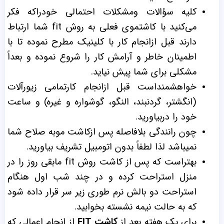
کلیه سؤالات ومشکلات احتمالی خودراکه فکر
می‌کنید با کاشتموی فعلی به روش fit شما ارتباط
دارند قبل ازانجام کار با کلینیک مطرح نموده تا با
اطمینان خاطر و آرامش کار را شروع نموده و بعداً
مشکلی برای شما پیش نیاید.
خواهشمنداست قبل ازانجام کارتمامی زیورآلات
(انگشتر، گردنبند، النگو، گوشواره و غیره) و ساعت
خود را دربیاورید.
چون رانندگی بلافاصله پس ازکاشت موبه صلاح شما
نمیباشد لذا لطفاً بدون اتومبیل تشریف بیاورید.
بهتراست که پس از کاشت روش fit مابقی روز را در
منزل استراحت کرده و در چند شب اول هنگام
استراحت دو بالش نرم طوری زیر سر قرار داده شود
که به حالت نیمه نشسته بخوابید.
برای یک هفته بعد از
کاشت FIT
از انجام اعمالی که