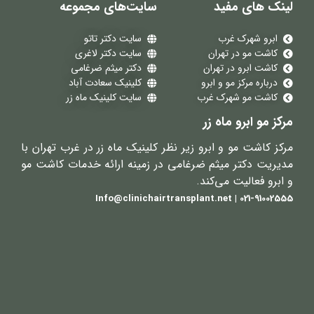
لینک های مفید
سایت‌های مجموعه
ابرو شهرک غرب
سایت دکتر تاتو
کاشت مو در تهران
سایت دکتر لاغری
کاشت ابرو در تهران
دکتر میثم ضرغامی
درباره مرکز مو و ابرو
کلینیک سعادت آباد
کاشت مو شهرک غرب
سایت کلینیک ماه زر
مرکز مو ابرو ماه زر
مرکز کاشت مو و ابرو زیر نظر کلینیک ماه زر در غرب تهران با
مدیریت دکتر میثم ضرغامی در زمینه ارائه خدمات کاشت مو
و ابرو فعالیت می‌کند.
021-91002555 | Info@clinichairtransplant.net