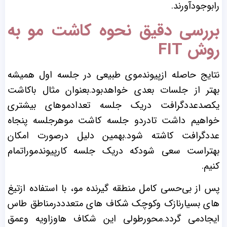
رابوجودآورند.
بررسی دقیق نحوه کاشت مو به
روش FIT
نتایج حاصله ازپیوندموی طبیعی در جلسه اول همیشه
بهتر از جلسات بعدی خواهدبود.بعنوان مثال باکاشت
یکصدعددگرافت دریک جلسه تعدادموهای بیشتری
خواهیم داشت تادردو جلسه کاشت موهرجلسه پنجاه
عددگرافت کاشته شود.بهمین دلیل درصورت امکان
بهتراست سعی شودکه دریک جلسه کارپیوندموراتمام
کنیم.
پس از بی‌حسی کامل منطقه گیرنده مو، با استفاده ازتیغ
های بسیارنازک وکوچک شکاف های متعدددرمناطق طاس
ایجادمی گردد.محورطولی این شکاف هاوزاویه وعمق