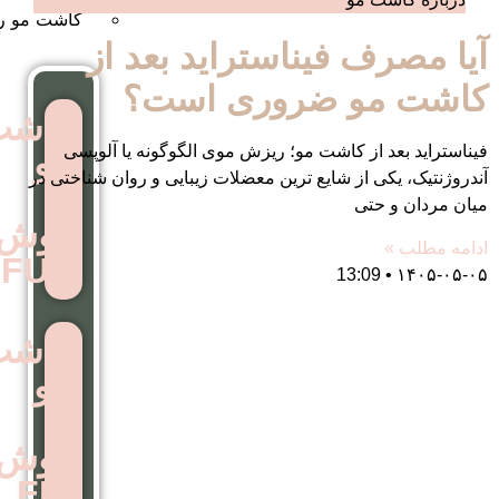
کاشت مو روش نئوگرافت
فیناستراید بعد از
 ضروری است؟
کاشت
کاشت مو؛ ریزش موی الگوگونه یا آلوپسی
مو
 شایع ترین معضلات زیبایی و روان شناختی در
به
روش
FUT
کاشت
مو
به
روش
FIT