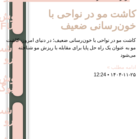
به
ر نواحی با
روش
نی ضعیف
FUT
با خون‌رسانی ضعیف؛ در دنیای امروز، کاشت
کاشت
 حل پایا برای مقابله با ریزش مو شناخته
ابرو
به
روش
بایوگرافت
کاشت
ابرو
به