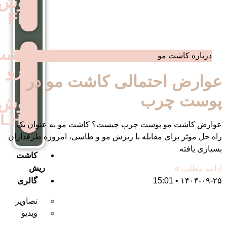
روش
FIT
کاشت
ابرو
تمالی کاشت مو در
به
ب
روش
LHE
وست چرب چیست؟ کاشت مو به عنوان یک
مقابله با ریزش مو و طاسی، امروزه طرفداران
کاشت
ریش
گالری
تصاویر
ویدیو