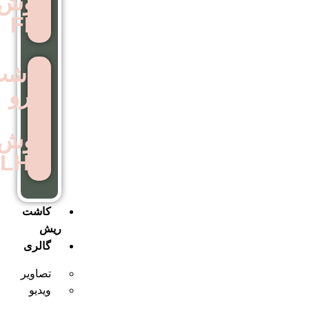
روش
FIT
کاشت
ابرو
به
روش
LHE
کاشت
ریش
گالری
تصاویر
ویدیو