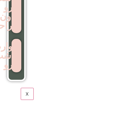
ابرو
بدون
جراحی
عوارض
کاشت
ابرو
X