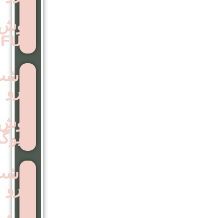
به
روش
FUT
کاشت
ابرو
به
روش
بایوگرافت
کاشت
ابرو
به