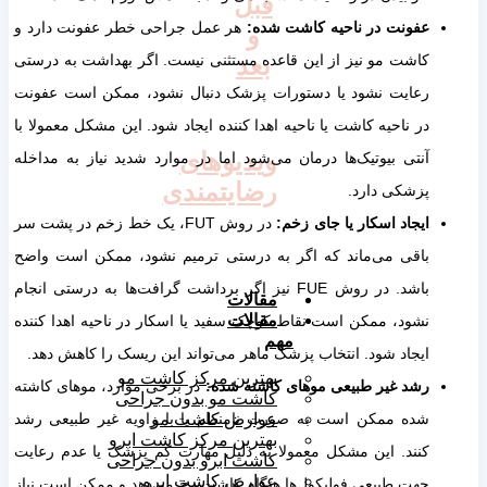
قبل
عفونت در ناحیه کاشت شده:
هر عمل جراحی خطر عفونت دارد و
و
کاشت مو نیز از این قاعده مستثنی نیست. اگر بهداشت به درستی
بعد
رعایت نشود یا دستورات پزشک دنبال نشود، ممکن است عفونت
در ناحیه کاشت یا ناحیه اهدا کننده ایجاد شود. این مشکل معمولا با
ویدیوهای
آنتی بیوتیک‌ها درمان می‌شود اما در موارد شدید نیاز به مداخله
رضایتمندی
پزشکی دارد.
ایجاد اسکار یا جای زخم:
در روش FUT، یک خط زخم در پشت سر
باقی می‌ماند که اگر به درستی ترمیم نشود، ممکن است واضح
باشد. در روش FUE نیز اگر برداشت گرافت‌ها به درستی انجام
مقالات
مقالات
نشود، ممکن است نقاط کوچک سفید یا اسکار در ناحیه اهدا کننده
مهم
ایجاد شود. انتخاب پزشک ماهر می‌تواند این ریسک را کاهش دهد.
بهترین مرکز کاشت مو
رشد غیر طبیعی موهای کاشته شده:
در برخی موارد، موهای کاشته
کاشت مو بدون جراحی
شده ممکن است به صورت نامنظم یا با زاویه غیر طبیعی رشد
عوارض کاشت مو
بهترین مرکز کاشت ابرو
کنند. این مشکل معمولا به دلیل مهارت کم پزشک یا عدم رعایت
کاشت ابرو بدون جراحی
عوارض کاشت ابرو
جهت طبیعی فولیکول‌ها هنگام کاشت رخ می‌دهد و ممکن است نیاز