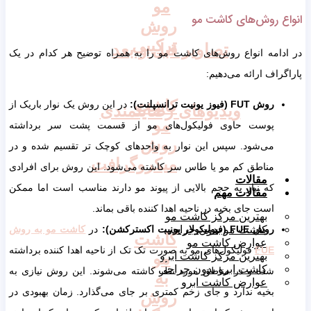
مو
انواع روش‌های کاشت مو
روش
ترکیبی
تصاویر قبل و بعد
در ادامه انواع روش‌های کاشت مو را به همراه توضیح هر کدام در یک
پاراگراف ارائه می‌دهیم:
کاشت
روش
FUT
(فیوز یونیت ترانسپلنت):
در این روش یک نوار باریک از
ویدیوهای رضایتمندی
مو
پوست حاوی فولیکول‌های مو از قسمت پشت سر برداشته
روش
می‌شود. سپس این نوار به واحد‌های کوچک تر تقسیم شده و در
میکروگرافت
مناطق کم مو یا طاس سر کاشته می‌شود. این روش برای افرادی
مقالات
که نیاز به حجم بالایی از پیوند مو دارند مناسب است اما ممکن
مقالات مهم
است جای بخیه در ناحیه اهدا کننده باقی بماند.
بهترین مرکز کاشت مو
روش
FUE
(فیولیکولار یونیت اکسترکشن):
در
کاشت مو به روش
کاشت مو بدون جراحی
کاشت
عوارض کاشت مو
FUE
فولیکول‌های مو به صورت تک تک از ناحیه اهدا کننده برداشته
مو
بهترین مرکز کاشت ابرو
کاشت ابرو بدون جراحی
شده و در مناطق مورد نظر کاشته می‌شوند. این روش نیازی به
به
عوارض کاشت ابرو
بخیه ندارد و جای زخم کمتری بر جای می‌گذارد. زمان بهبودی در
روش