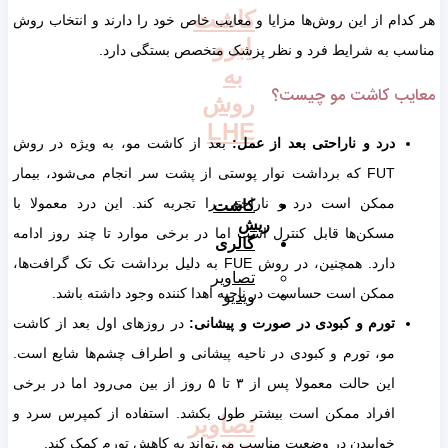
کاشت
هر کدام از این روش‌ها مزایا و معایب خاص خود را دارند و انتخاب روش
ابرو
مناسب به شرایط فرد و نظر پزشک متخصص بستگی دارد.
به
معایب کاشت مو چیست؟
روش
LHE
درد و ناراحتی بعد از عمل:
بعد از کاشت مو، به ویژه در روش
FUT که برداشت نوار پوستی از پشت سر انجام می‌شود، بیمار
ممکن است درد و ناراحتی را تجربه کند. این درد معمولا با
کاشت
ریش
مسکن‌ها قابل کنترل است اما در برخی موارد تا چند روز ادامه
گالری
دارد. همچنین، در روش FUE به دلیل برداشت تک تک گرافت‌ها،
تصاویر
ممکن است حساسیت در ناحیه اهدا کننده وجود داشته باشد.
ویدیو
تورم و کبودی در صورت و پیشانی:
در روزهای اول بعد از کاشت
مو، تورم و کبودی در ناحیه پیشانی و اطراف چشم‌ها شایع است.
این حالت معمولا پس از ۳ تا ۵ روز از بین می‌رود اما در برخی
افراد ممکن است بیشتر طول بکشد. استفاده از کمپرس سرد و
تصاویر
خوابیدن در وضعیت مناسب می‌تواند به کاهش تورم کمک کند.