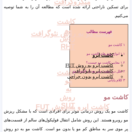
میکروگرافت
برای تسکین ناراحتی ارائه شده است که مطالعه آن را به شما توصیه
می‌کنیم.
کاشت
مو
کاشت مو به روش نئوگرافت
فهرست مطالب
روش
RHT
۱
کاشت مو
۱.۱
انواع روش‌های کاشت مو
کاشت ابرو
۱.۲
معایب کاشت مو چیست؟
کاشت ابرو به روش FUT
کاشت ابرو بایوگرافت
کاشت
۲
علل درد پشت سر بعد از کاشت مو
کاشت ابرو بدون جراحی
مو
۳
کلام پایانی
به
روش
کاشت مو
SUT
کاشت ابرو به روش FUT
کاشت مو یک روش درمانی موثر برای افرادی است که با مشکل ریزش
مو روبرو هستند. این روش شامل انتقال فولیکول‌های سالم از قسمت‌های
پر موی سر به مناطق کم مو یا بدون مو است. کاشت مو به دو روش