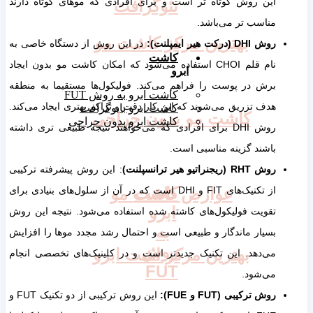
این روش کوتاه تر است و برای افرادی که موهای کوتاه دارند
نئوگرافت
مناسب تر می‌باشد.
بهترین مرکز کاشت مو
روش
DHI
(درکت هیر ایمپلنت):
در این روش از دستگاه خاصی به
کاشت
نام قلم CHOI استفاده می‌شود که امکان کاشت مو بدون ایجاد
ابرو
برش در پوست را فراهم می‌کند. فولیکول‌ها مستقیما به منطقه
کاشت ابرو به روش FUT
هدف تزریق می‌شوند که این کار دقت و تراکم بهتری ایجاد می‌کند.
کاشت ابرو بایوگرافت
کاشت مو بدون جراحی
کاشت ابرو بدون جراحی
روش DHI برای افرادی که می‌خواهند نتیجه طبیعی تری داشته
باشند گزینه مناسبی است.
روش
RHT
(ریجنراتیو هیر ترانسپلنت)
: این روش پیشرفته ترکیبی
کاشت
عوارض کاشت مو
از تکنیک‌های FIT و DHI است که در آن از سلول‌های بنیادی برای
ابرو
تقویت فولیکول‌های کاشته شده استفاده می‌شود. نتیجه این روش
به
بسیار ماندگار و طبیعی است و احتمال رشد مجدد موها را افزایش
روش
بهترین مرکز اشت ابرو
می‌دهد. این تکنیک جدیدتر است و در کلینیک‌های تخصصی انجام
FUT
می‌شود.
روش ترکیبی (
FUT
و
FUE
):
این روش ترکیبی از دو تکنیک FUT و