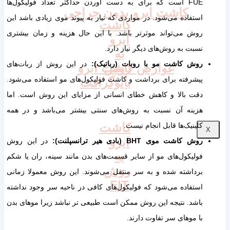
FUE است که برای به دست آوردن حداکثر تعداد فولیکول‌ها
کاشت ابرو بدون جراحی
استفاده می‌شود. در مواردی که نیاز به پیوند موی زیادی باشد این
کاشت
روش می‌تواند موثرتر باشد. با این حال هزینه و زمان بیشتری
ابرو
نسبت به روش‌های دیگر نیاز دارد.
به
روش کاشت مو با روبات (رباتیک):
در این روش از ربات‌های
روش
عوارض کاشت ابرو
پیشرفته برای برداشت و کاشت فولیکول‌های مو استفاده می‌شود.
بایوگرافت
دقت بالا و کاهش خطای انسانی از مزایای این روش است. اما
هزینه آن نسبت به روش‌های سنتی بیشتر می‌باشد و در همه
کاشت
کلینیک‌ها قابل انجام نیست.
X
ابرو
روش کاشت موی
BHT
(بادی هیر ترانسپلنت):
در این روش
به
فولیکول‌های مو از سایر قسمت‌های بدن مانند سینه، ران یا شکم
روش
برداشته شده و به سر منتقل می‌شوند. این روش معمولا زمانی
FIT
استفاده می‌شود که فولیکول‌های کافی در ناحیه سر وجود نداشته
باشد. نتیجه این روش ممکن است طبیعی تر نباشد زیرا موهای بدن
با موهای سر تفاوت دارند.