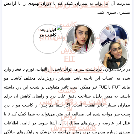
کاشت مو به روش SUT
مدیریت آن می‌تواند به بیماران کمک کند تا دوران بهبودی را با آرامش
بیشتری سپری کنند.
کاشت
روش‌های
قبل و بعد
قبل و بعد
مو
کاشت مو به روش DHI
کاشت مو
کاشت ابرو
کاشت مو
به
کاشت ابرو
روش
در یک جلسه
FIT
کاشت مو برای زنان
در برخی موارد، درد پشت سر می‌تواند ناشی از التهاب، تورم یا فشار وارد
شده به اعصاب این ناحیه باشد. همچنین، روش‌های مختلف کاشت مو
مانند FUT یا FUE نیز ممکن است تاثیر متفاوتی بر شدت این درد داشته
کاشت
باشند. به همین دلیل، شناخت دقیق علت درد و راه‌های کاهش آن برای
مو
کاشت مو روش ترکیبی
بیماران بسیار حائز اهمیت است. اگر شما هم پس از کاشت مو با درد
به
روش
پشت سر مواجه شده اید، مطالعه این متن می‌تواند به شما کمک کند تا با
FUE
علل این عارضه و روش‌های مقابله با آن آشنا شوید. در ادامه، اطلاعات
کاشت مو روش
مفیدی درباره مدیریت درد، زمان مراجعه به پزشک و راهکارهای خانگی