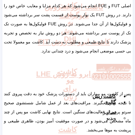
کاشت
کاشت ابرو به روش
اصلی FUT و FUE انجام می‌شود که هر کدام مزایا و معایب خاص خود را
مو
بایوگرافت
دارند. در روش FUT یک نوار پوست از قسمت پشت سر برداشته می‌شود
به
و فولیکول‌ها از آن جدا می‌شوند. در روش FUE فولیکول‌ها به صورت تک
روش
تک از پوست سر برداشته می‌شوند. هر دو روش نیاز به تخصص و تجربه
DHI
کاشت ابرو به روش FIT
پزشک دارند تا نتایج طبیعی و مطلوب به دست آید. کاشت مو معمولا تحت
بی حسی موضعی انجام می‌شود و درد چندانی ندارد.
مشاوره رایگان تلفنی
کاشت
کاشت ابرو به روش LHE
02191002555
مو
برای
پس از کاشت مو بیماران باید از دستورات پزشک خود به دقت پیروی کنند
زنان
کاشت ریش
گالری
تا نتیجه بهتری بگیرند. مراقبت‌های بعد از عمل شامل شستشوی صحیح
سر و پرهیز از فعالیت‌های سنگین است. نتایج نهایی کاشت مو پس از چند
تصاویر
ویدیو
ماه مشخص می‌شود و در صورت موفقیت آمیز بودن، ظاهری طبیعی و
کاشت
پرپشت به موها می‌بخشد.