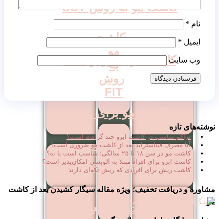
کاشت مو به روش SUT
نام
*
کاشت
ایمیل
*
مو
کاشت مو به روش DHI
وب‌ سایت
به
روش
FIT
کاشت مو برای زنان
نوشته‌های تازه
تراکم مناسب در کاشت ابرو چند گرافت است؟
کاشت
آیا مصرف فیناستراید بعد از کاشت مو ضروری است؟
کاشت مو در سن ۱۸ تا ۲۵ سالگی؛ مناسب است یا نه؟
مو
کاشت ابرو برای افراد مبتلا به آلوپسی امکان‌پذیر است؟
کاشت مو روش ترکیبی
به
کاشت ریش برای افرادی که ریش تکه‌ای دارند
روش
مشاوره و دریافت تخفیف؛ ویژه مقاله سیگار کشیدن بعد از کاشت
FUE
مو
کاشت مو روش