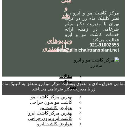
و
مرکز کاشت مو و ابرو زیر
بعد
نظر کلینیک ماه زر در غرب
تهران با مدیریت دکتر میثم
ضرغامی در زمینه ارائه
خدمات کاشت مو و ابرو
ویدیوهای
فعالیت می‌کند.
021-91002555 |
رضایتمندی
Info@clinichairtransplant.net
مقالات
مقالات
تمامی حقوق مادی و معنوی وبسایت مرکز مو ابرو متعلق به کلینیک ماه
مهم
زر با مدیریت دکتر ضرغامی می‌باشد
بهترین مرکز کاشت مو
کاشت مو بدون جراحی
عوارض کاشت مو
بهترین مرکز کاشت ابرو
کاشت ابرو بدون جراحی
عوارض کاشت ابرو