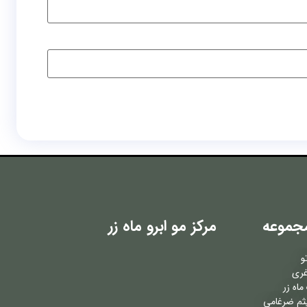
جموعه
مرکز مو ابرو ماه زر
و
غری
اه زر
ثم ضرغامی