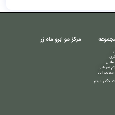
جموعه
مرکز مو ابرو ماه زر
و
غری
اه زر
ثم ضرغامی
سعادت آباد
ت دکتر میثم