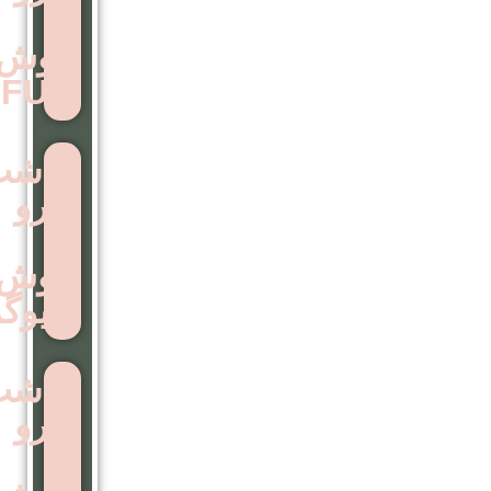
به
روش
FUT
کاشت
ابرو
به
روش
بایوگرافت
کاشت
ابرو
به