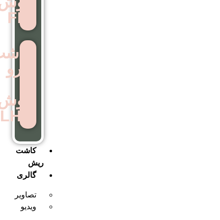
روش
FIT
کاشت
ابرو
به
روش
LHE
کاشت
ریش
گالری
تصاویر
ویدیو