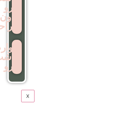
ابرو
بدون
جراحی
عوارض
کاشت
ابرو
X