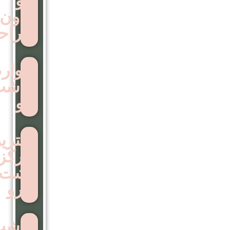
مو
بدون
جراحی
عوارض
کاشت
مو
بهترین
مرکز
اشت
ابرو
کاشت