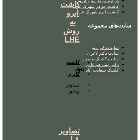
درباره مرکز مو و ابرو
کاشت
کاشت مو در شهرک غرب
ابرو
کاشت ابرو شهرک غرب
به
سایت‌های مجموعه
روش
LHE
سایت دکتر تاتو
سایت دکتر لاغری
سایت کلینیک ماه زر
کاشت
دکتر میثم ضرغامی
ریش
کلینیک سعادت آباد
گالری
تصاویر
ویدیو
تصاویر
قبل