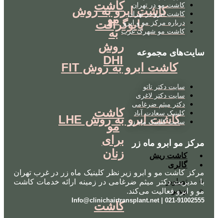
کاشت
کاشت مو در تهران
کاشت ابرو به روش
کاشت ابرو در تهران
مو
بایوگرافت
درباره مرکز مو و ابرو
به
کاشت مو شهرک غرب
روش
سایت‌های مجموعه
DHI
کاشت ابرو به روش FIT
سایت دکتر تاتو
سایت دکتر لاغری
دکتر میثم ضرغامی
کاشت
کلینیک سعادت آباد
کاشت ابرو به روش LHE
سایت کلینیک ماه زر
مو
برای
مرکز مو ابرو ماه زر
زنان
کاشت ریش
گالری
مرکز کاشت مو و ابرو زیر نظر کلینیک ماه زر در غرب تهران
تصاویر
با مدیریت دکتر میثم ضرغامی در زمینه ارائه خدمات کاشت
ویدیو
مو و ابرو فعالیت می‌کند.
021-91002555 | Info@clinichairtransplant.net
کاشت