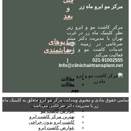
مرکز مو ابرو ماه زر
و
بعد
مرکز کاشت مو و ابرو زیر
نظر کلینیک ماه زر در غرب
تهران با مدیریت دکتر میثم
ویدیوهای
ضرغامی در زمینه ارائه
رضایتمندی
خدمات کاشت مو و ابرو
فعالیت می‌کند.
021-91002555 |
Info@clinichairtransplant.net
مقالات
مقالات
مهم
تمامی حقوق مادی و معنوی وبسایت مرکز مو ابرو متعلق به کلینیک ماه
بهترین مرکز کاشت مو
زر با مدیریت دکتر ضرغامی می‌باشد
کاشت مو بدون جراحی
عوارض کاشت مو
بهترین مرکز کاشت ابرو
کاشت ابرو بدون جراحی
عوارض کاشت ابرو