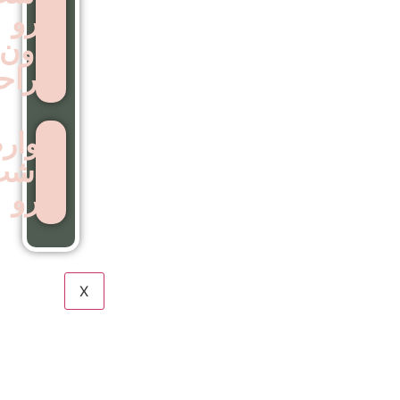
ابرو
بدون
جراحی
عوارض
کاشت
ابرو
X