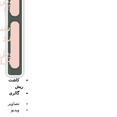
روش
FIT
کاشت
ابرو
به
روش
LHE
کاشت
ریش
گالری
تصاویر
ویدیو