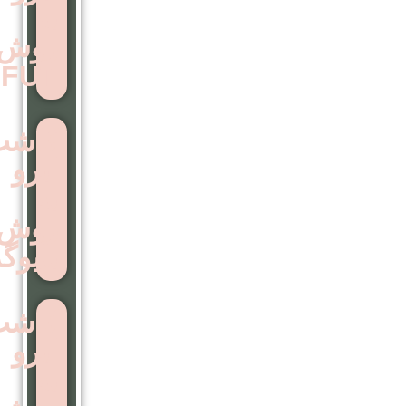
به
روش
FUT
کاشت
ابرو
به
روش
بایوگرافت
کاشت
ابرو
به