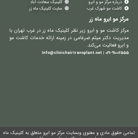
درباره مرکز مو و ابرو
کلینیک سعادت آباد
کاشت مو شهرک غرب
سایت کلینیک ماه زر
مرکز مو ابرو ماه زر
مرکز کاشت مو و ابرو زیر نظر کلینیک ماه زر در غرب تهران با
مدیریت دکتر میثم ضرغامی در زمینه ارائه خدمات کاشت مو
و ابرو فعالیت می‌کند.
021-91002555 | Info@clinichairtransplant.net
تمامی حقوق مادی و معنوی وبسایت مرکز مو ابرو متعلق به کلینیک ماه