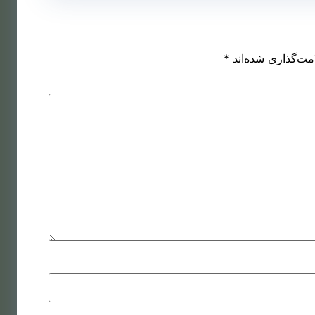
اشت مو
کاشت مو
ه روش
روش
مت‌گذاری شده‌اند
*
SUT
میکروگرافت
اشت مو
کاشت مو به
ه روش
روش
DHI
نئوگرافت
اشت مو
ای زنان
اشت مو