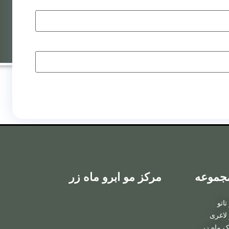
روش
ترکیبی
کاشت ابرو
جموعه
مرکز مو ابرو ماه زر
به روش FIT
اتو
کاشت ابرو
لاغری
ک ماه زر