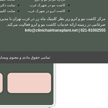
به روش
کاشت مو در شهرک غرب
سایت دکتر
بایوگرافت
کاشت ابرو در شهرک غرب
سایت کلینی
مرکز کاشت مو و ابرو زیر نظر کلینیک ماه زر در غرب تهران با مدیری
ضرغامی در زمینه ارائه خدمات کاشت مو و ابرو فعالیت می‌کند.
کاشت ریش
021-91002555 | Info@clinichairtransplant.net
گالری
تصاویر
ویدیو
تمامی حقوق مادی و معنوی وبسایت 
تصاویر قبل
و بعد