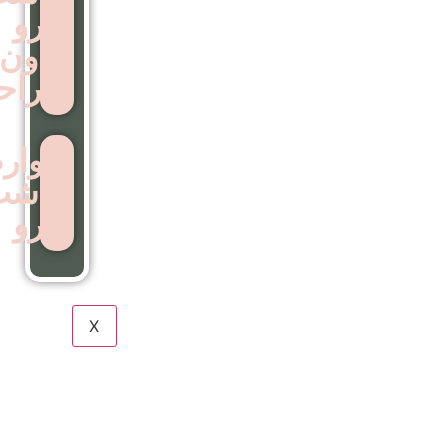
ابرو
بدون
جراحی
عوارض
کاشت
ابرو
X