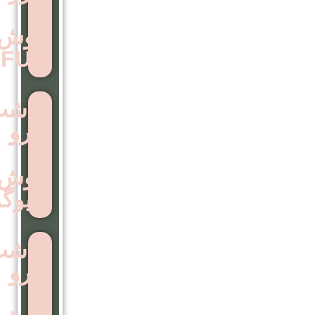
به
روش
FUT
کاشت
ابرو
به
روش
بایوگرافت
کاشت
ابرو
به