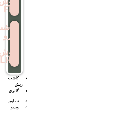
روش
FIT
کاشت
ابرو
به
روش
LHE
کاشت
ریش
گالری
تصاویر
ویدیو