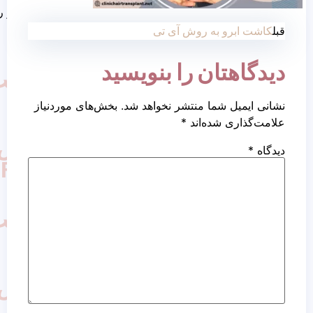
کاشت مو روش نئوگرافت
به روش آی تی
ان را بنویسید
کاشت
مو
ما منتشر نخواهد شد.
بخش‌های موردنیاز
به
ده‌اند
*
روش
FUT
کاشت
مو
به
روش
FIT