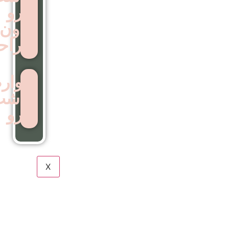
ابرو
بدون
جراحی
عوارض
کاشت
ابرو
X