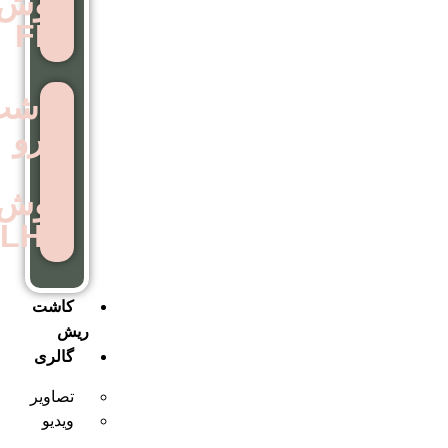
روش
FIT
کاشت
ابرو
به
روش
LHE
کاشت
ریش
گالری
تصاویر
ویدیو