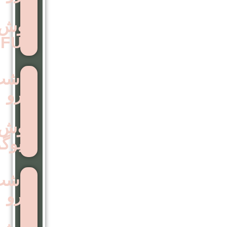
به
روش
FUT
کاشت
ابرو
به
روش
بایوگرافت
کاشت
ابرو
به