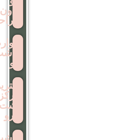
مو
بدون
جراحی
عوارض
کاشت
مو
بهترین
مرکز
اشت
ابرو
کاشت