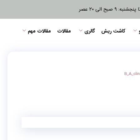
نبه: ۹ صبح الی ۲۰ عصر
کاشت ریش
گالری
مقالات
مقالات مهم
B_A_clin