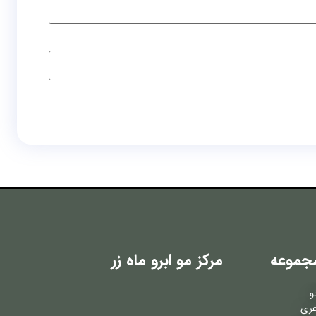
جموعه
مرکز مو ابرو ماه زر
و
غری