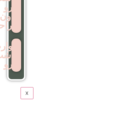
ابرو
بدون
جراحی
عوارض
کاشت
ابرو
X