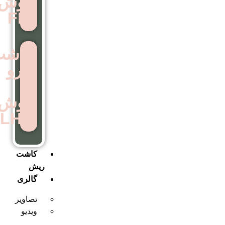
روش
FIT
کاشت
ابرو
به
روش
LHE
کاشت
ریش
گالری
تصاویر
ویدیو