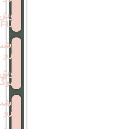
به
روش
FUT
کاشت
ابرو
به
روش
بایوگرافت
کاشت
ابرو
به