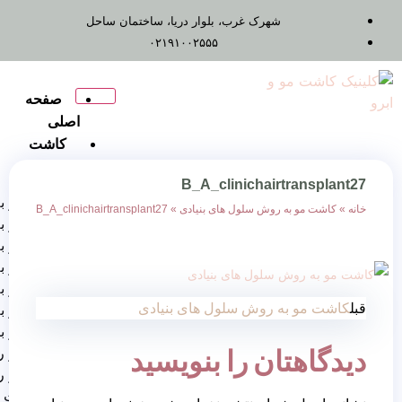
شهرک غرب، بلوار دریا، ساختمان ساحل
۰۲۱۹۱۰۰۲۵۵۵
صفحه
اصلی
کاشت
مو
B_A_clinichair
کاشت مو به روش FUT
 روش سلول های بنیادی
»
B_A_clinichairtransplant27
کاشت مو به روش Fue
کاشت مو به روش FIT
کاشت مو به روش RHT
کاشت مو به روش DHI
 روش سلول های بنیادی
کاشت مو به روش SUT
کاشت مو برای زنان
ان را بنویسید
کاشت مو روش ترکیبی
کاشت مو روش
میگروگرافت