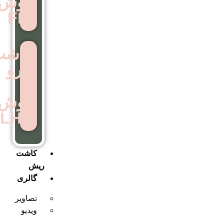
روش
FIT
کاشت
ابرو
به
روش
LHE
کاشت
ریش
گالری
تصاویر
ویدیو