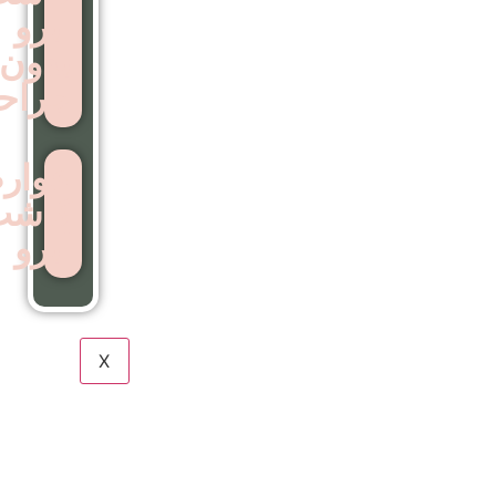
ابرو
بدون
جراحی
عوارض
کاشت
ابرو
X