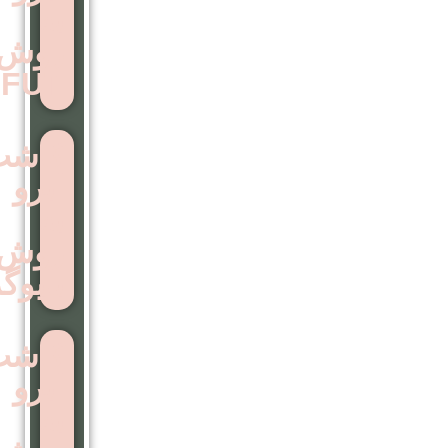
به
روش
FUT
کاشت
ابرو
به
روش
بایوگرافت
کاشت
ابرو
به