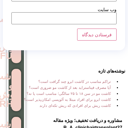
کاشت
مو
به
روش
FUE
کاشت
 در کاشت ابرو چند گرافت است؟
مو
استراید بعد از کاشت مو ضروری است؟
روش
ب است یا نه؟
ی افراد مبتلا به آلوپسی امکان‌پذیر است؟
RHT
ی افرادی که ریش تکه‌ای دارند
تخفیف؛ ویژه مقاله
کاشت
B_A_clinich