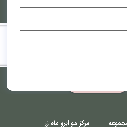
فت
کاشت ابرو به روش LHE
ویدیوهای رضایتمندی
جموعه
مرکز مو ابرو ماه زر