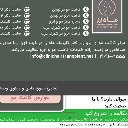
بهترین مرکز کاشت مو
کاشت مو در تهران
سایت دکتر تات
کاشت مو بدون جراحی
کاشت ابرو در تهران
سایت دکتر لا
عوارض کاشت مو
درباره مرکز مو و ابرو
سایت کلینیک م
بهترین مرکز کاشت ابرو
کاشت مو در شهرک غرب
سایت دکتر می
کاشت ابرو بدون جراحی
کاشت ابرو در شهرک غرب
سایت کلینیک 
عوارض کاشت ابرو
مرکز کاشت مو و ابرو زیر نظر کلینیک ماه زر در غرب تهران با مدیری
ضرغامی در زمینه ارائه خدمات کاشت مو و ابرو فعالیت می‌کند.
021-91002555 | Info@clinichairtransplant.net
بهترین مرکز کاشت مو
کاشت مو بدون جراحی
تمامی حقوق مادی و معنوی وبسایت
عوارض کاشت مو
سوالی دارید؟
با ما
صحبت کنید
مکالمه را شروع کنید
X
سلام! برای چت در
WhatsApp
پرسنل پشتیبانی که میخواهید با او صحبت کنید را انتخاب کنید
مشاوران ما در عرض چند دقیقه به شما پاسخ می دهند