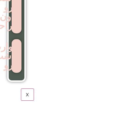
ابرو
بدون
جراحی
عوارض
کاشت
ابرو
X