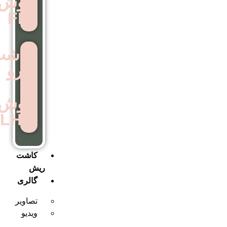
روش
FIT
کاشت
ابرو
به
روش
LHE
کاشت
ریش
گالری
تصاویر
ویدیو