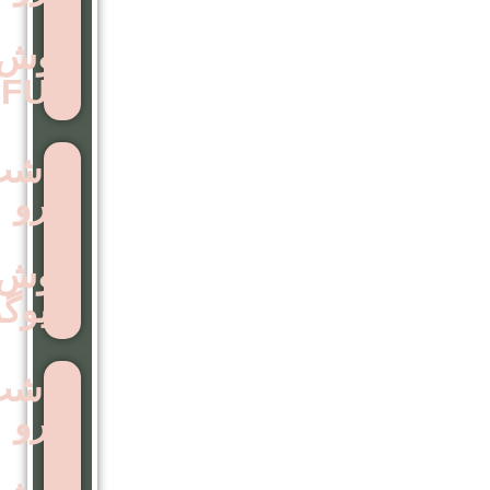
به
روش
FUT
کاشت
ابرو
به
روش
بایوگرافت
کاشت
ابرو
به