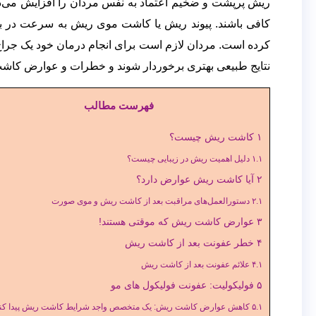
ریش پرپشت و ضخیم اعتماد به نفس مردان را افزایش می‌دهد
کافی باشند. پیوند ریش یا کاشت موی ریش به سرعت در بی
کاشت مو
ک
کرده است. مردان لازم است برای انجام درمان خود یک جراح پل
به روش
ب
نتایج طبیعی بهتری برخوردار شوند و خطرات و عوارض کاشت
FUT
فهرست مطالب
کاشت مو
ک
۱
کاشت ریش چیست؟
به روش
ب
۱.۱
دلیل اهمیت ریش در زیبایی چیست؟
FIT
۲
آیا کاشت ریش عوارض دارد؟
۲.۱
دستورالعمل‌های مراقبت بعد از کاشت ریش و موی صورت
کاشت مو
ک
۳
عوارض کاشت ریش که موقتی هستند!
به روش
بر
۴
خطر عفونت بعد از کاشت ریش
FUE
۴.۱
علائم عفونت بعد از کاشت ریش
۵
فولیکولیت: عفونت فولیکول های مو
ک
۵.۱
کاهش عوارض کاشت ریش: یک متخصص واجد شرایط کاشت ریش پیدا کنی