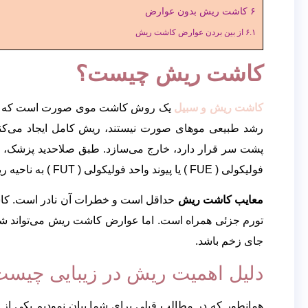
کاشت مو
۶
کاشت ریش بدون عوارض
روش
۶.۱
از بین بردن عوارض کاشت ریش
RHT
کاشت ریش چیست؟
کاشت ابرو
کاشت ریش و سبیل
یک روش کاشت موی صورت است که ریش‌های
کاشت ابرو به روش FUT
رشد طبیعی موهای صورت نیستند، ریش کامل ایجاد می‌کند. ج
کاشت ابرو بایوگرافت
پشت سر قرار دارد، خارج می‌سازد. طبق صلاحدید پزشک، فول
کاشت ابرو بدون جراحی
فولیکولی ( FUE ) یا پیوند واحد فولیکولی ( FUT ) به ناحیه ریش و سبیل منتقل می‌شوند.
معایب کاشت ریش
حداقل است و خطرات آن نادر است. کاشت
کاشت ابرو
تورم جزئی همراه است. اما عوارض کاشت ریش می‌تواند شام
به روش FUT
جای زخم باشد.
دلیل اهمیت ریش در زیبایی چیس
کاشت ابرو
همانطور که در مطالب قبلی برای شما بیان نمودیم یکی از 