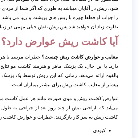
به روش
شود. ریش در آقایان میباشد به طوری که اگر شما از مردی س
بایوگرافت
را جواب او قطعا چهره با ریش های پرپشت و زیبا می باشد چ
تفاوت زیاد آن خواهید شد پس ریش نقش خیلی مهمی در زیبای
کاشت ریش
آیا کاشت ریش عوارض دارد؟
گالری
تصاویر
معایب و عوارض کاشت ریش چیست؟
خطرات مرتبط با هر 
ویدیو
دارد. با این حال، یک پزشک ماهر و هنرمند کاشت مو نتا
بالقوه ارائه می‌دهد. زمانی که این روش توسط یک پزشک
بیشتر از معایب کاشت ریش برای بیشتر بیماران است.
تصاویر قبل
عوارض کاشت ریش
و موی صورت مانند هر عمل کاشت مو ا
می‌آید که ناراحتی بیش از چند روز بعد از جراحی به طول 
و بعد
کاشت ریش به سر کار بازگردند. خطرات و عوارض کاشت ری
کبودی