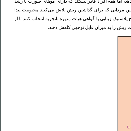
، اما همه افراد قادر نیستند که دارای موهای صورت با رشد
ن مردانی که برای گذاشتن ریش تلاش می‌کنند محبوبیت پیدا
اشت مو
کاشت مو
استیک زیبایی با گواهی هیات مدیره باتجربه انتخاب کنند تا از
ه روش
روش
 ریش را به میزان قابل توجهی کاهش دهند.
SUT
میکروگرافت
اشت مو
کاشت مو به
ه روش
روش
DHI
نئوگرافت
اشت مو
ای زنان
اشت مو
د!