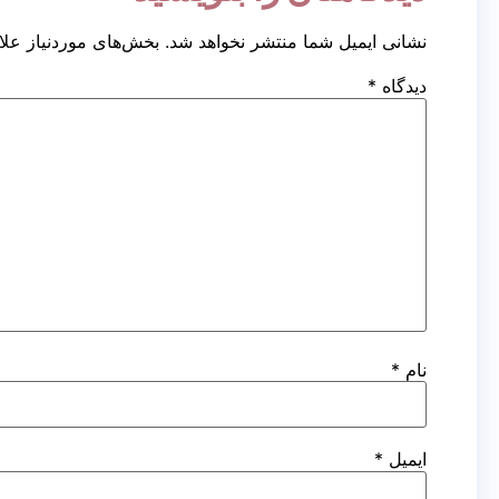
کاشت مو به
روش FUT
نشانی ایمیل شما منتشر نخواهد شد.
بخش‌های موردنیاز علا
دیدگاه
*
کاشت مو به
روش FIT
کاشت مو به
ک
روش FUE
کاشت مو روش
کا
RHT
کاشت ابرو
نام
*
کاشت ابرو به روش FUT
کاشت ابرو بایوگرافت
کاشت ابرو بدون جراحی
ایمیل
*