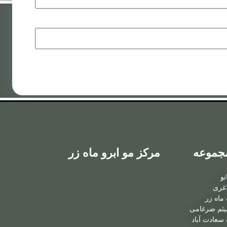
کاشت ابرو به روش
FIT
کاشت ابرو به روش
LHE
جموعه
مرکز مو ابرو ماه زر
تو
اغری
ماه زر
یثم ضرغامی
ویدیوهای
سعادت آباد
رضایتمندی