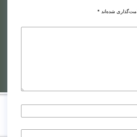
کاشت مو به
کاشت مو روش
روش SUT
میکروگرافت
مت‌گذاری شده‌اند
*
کاشت مو به
کاشت مو به روش
روش DHI
نئوگرافت
اشت مو برای
زنان
شت مو روش
ترکیبی