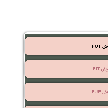
FUT
 FIT
FUE