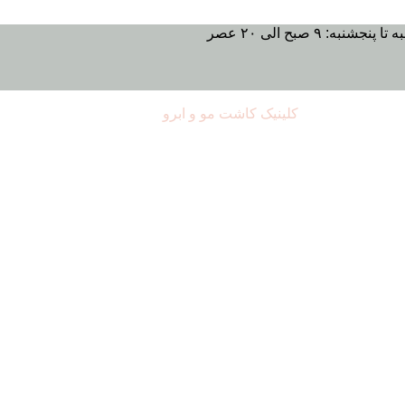
تا پنجشنبه: ۹ صبح الی ۲۰ عصر