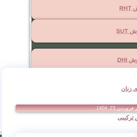
RH
SUT
DHI
 زنان
ر
فروردین 23, 1404
ترکیبی