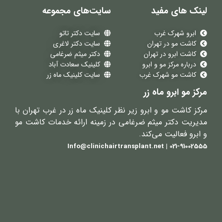
لینک های مفید
سایت‌های مجموعه
ابرو شهرک غرب
سایت دکتر تاتو
کاشت مو در تهران
سایت دکتر لاغری
کاشت ابرو در تهران
دکتر میثم ضرغامی
درباره مرکز مو و ابرو
کلینیک سعادت آباد
کاشت مو شهرک غرب
سایت کلینیک ماه زر
مرکز مو ابرو ماه زر
مرکز کاشت مو و ابرو زیر نظر کلینیک ماه زر در غرب تهران با
مدیریت دکتر میثم ضرغامی در زمینه ارائه خدمات کاشت مو
و ابرو فعالیت می‌کند.
021-91002555 | Info@clinichairtransplant.net