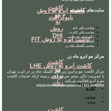
کاشت
کاشت ابرو به روش
سایت‌های مجموعه
مو
بایوگرافت
به
روش
سایت دکتر تاتو
سایت دکتر لاغری
DHI
دکتر میثم ضرغامی
کاشت ابرو به روش FIT
کلینیک سعادت آباد
سایت کلینیک ماه زر
مرکز مو ابرو ماه زر
کاشت
کاشت ابرو به روش LHE
مو
مرکز کاشت مو و ابرو زیر نظر کلینیک ماه زر در غرب تهران
برای
با مدیریت دکتر میثم ضرغامی در زمینه ارائه خدمات کاشت
مو و ابرو فعالیت می‌کند.
زنان
کاشت ریش
021-91002555 | Info@clinichairtransplant.net
گالری
تصاویر
ویدیو
کاشت