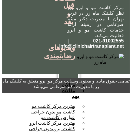
قبل
مرکز کاشت مو و ابرو زیر
و
نظر کلینیک ماه زر در غرب
تهران با مدیریت دکتر میثم
بعد
ضرغامی در زمینه ارائه
خدمات کاشت مو و ابرو
فعالیت می‌کند.
021-91002555 |
Info@clinichairtransplant.net
ویدیوهای
رضایتمندی
تمامی حقوق مادی و معنوی وبسایت مرکز مو ابرو متعلق به کلینیک ماه
مقالات
زر با مدیریت دکتر ضرغامی می‌باشد
مقالات
مهم
بهترین مرکز کاشت مو
کاشت مو بدون جراحی
عوارض کاشت مو
بهترین مرکز کاشت ابرو
کاشت ابرو بدون جراحی