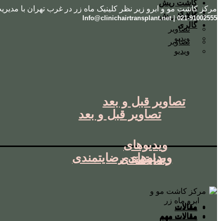
کاشت ریش
مرکز کاشت مو و ابرو زیر نظر کلینیک ماه زر در غرب تهران با مدیری
گالری
کاشت ریش
021-91002555 | Info@clinichairtransplant.net
گالری
تصاویر
ویدیو
تصاویر
ویدیو
تصاویر قبل و بعد
تصاویر قبل و بعد
ویدیوهای
ویدیوهای رضایتمندی
رضایتمندی
مقالات
مقالات
مقالات مهم
مقالات مهم