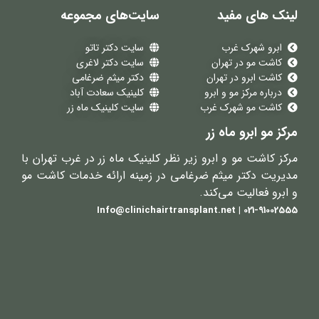
لینک های مفید
سایت‌های مجموعه
ابرو شهرک غرب
سایت دکتر تاتو
کاشت مو در تهران
سایت دکتر لاغری
کاشت ابرو در تهران
دکتر میثم ضرغامی
درباره مرکز مو و ابرو
کلینیک سعادت آباد
کاشت مو شهرک غرب
سایت کلینیک ماه زر
مرکز مو ابرو ماه زر
مرکز کاشت مو و ابرو زیر نظر کلینیک ماه زر در غرب تهران با
مدیریت دکتر میثم ضرغامی در زمینه ارائه خدمات کاشت مو
و ابرو فعالیت می‌کند.
021-91002555 | Info@clinichairtransplant.net