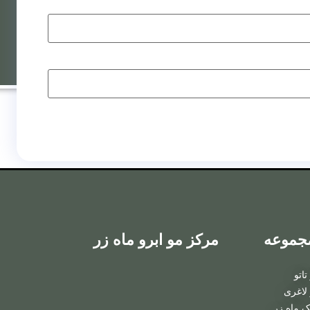
روش
ترکیبی
کاشت ابرو
جموعه
مرکز مو ابرو ماه زر
به روش FIT
اتو
کاشت ابرو
لاغری
ک ماه زر