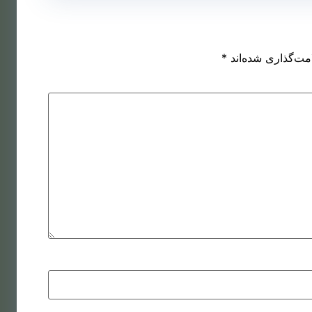
اشت مو
کاشت مو
ه روش
روش
مت‌گذاری شده‌اند
*
SUT
میکروگرافت
اشت مو
کاشت مو به
ه روش
روش
DHI
نئوگرافت
اشت مو
ای زنان
اشت مو