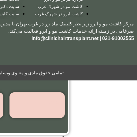
به روش
کاشت مو در شهرک غرب
سایت دکتر
بایوگرافت
کاشت ابرو در شهرک غرب
سایت کلینی
مرکز کاشت مو و ابرو زیر نظر کلینیک ماه زر در غرب تهران با مدیری
ضرغامی در زمینه ارائه خدمات کاشت مو و ابرو فعالیت می‌کند.
کاشت ریش
021-91002555 | Info@clinichairtransplant.net
گالری
تصاویر
ویدیو
تمامی حقوق مادی و معنوی وبسایت 
تصاویر قبل
و بعد