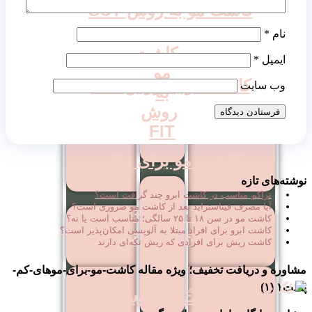
کاشت مو به روش SUT
نام
*
کاشت
ایمیل
*
مو
کاشت مو به روش DHI
وب‌ سایت
به
روش
FIT
کاشت مو برای زنان
نوشته‌های تازه
تراکم مناسب در کاشت ابرو چند گرافت است؟
کاشت
آیا مصرف فیناستراید بعد از کاشت مو ضروری است؟
کاشت مو در سن ۱۸ تا ۲۵ سالگی؛ مناسب است یا نه؟
مو
کاشت ابرو برای افراد مبتلا به آلوپسی امکان‌پذیر است؟
کاشت مو روش ترکیبی
به
کاشت ریش برای افرادی که ریش تکه‌ای دارند
روش
مشاوره و دریافت تخفیف؛ ویژه مقاله کاشت-مو-برای-موهای-کم-
FUE
پشت۱ (۱)
کاشت مو روش