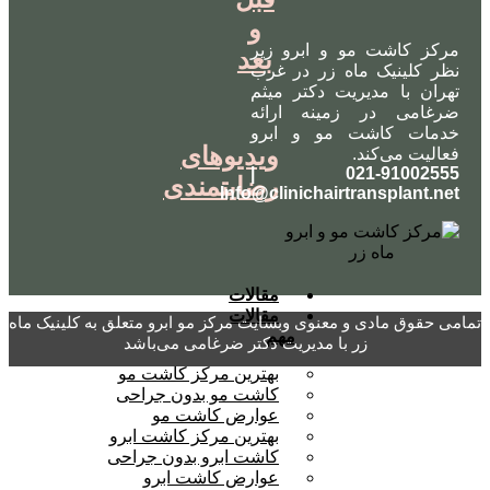
و
مرکز کاشت مو و ابرو زیر
بعد
نظر کلینیک ماه زر در غرب
تهران با مدیریت دکتر میثم
ضرغامی در زمینه ارائه
خدمات کاشت مو و ابرو
ویدیوهای
فعالیت می‌کند.
021-91002555 |
رضایتمندی
Info@clinichairtransplant.net
مقالات
مقالات
تمامی حقوق مادی و معنوی وبسایت مرکز مو ابرو متعلق به کلینیک ماه
مهم
زر با مدیریت دکتر ضرغامی می‌باشد
بهترین مرکز کاشت مو
کاشت مو بدون جراحی
عوارض کاشت مو
بهترین مرکز کاشت ابرو
کاشت ابرو بدون جراحی
عوارض کاشت ابرو