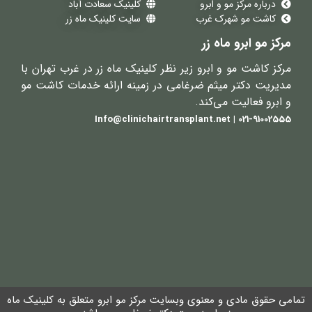
درباره مرکز مو و ابرو
کلینیک سعادت آباد
کاشت مو شهرک غرب
سایت کلینیک ماه زر
مرکز مو ابرو ماه زر
مرکز کاشت مو و ابرو زیر نظر کلینیک ماه زر در غرب تهران با
مدیریت دکتر میثم ضرغامی در زمینه ارائه خدمات کاشت مو
و ابرو فعالیت می‌کند.
021-91002555 | Info@clinichairtransplant.net
تمامی حقوق مادی و معنوی وبسایت مرکز مو ابرو متعلق به کلینیک ماه