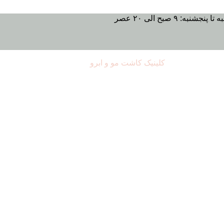
تا پنجشنبه: ۹ صبح الی ۲۰ عصر