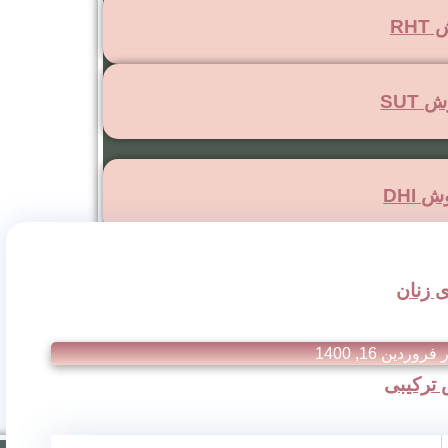
RH
SUT
DHI
 زنان
ر
فروردین 16, 1400
ترکیبی