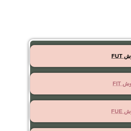
FUT
 FIT
FUE