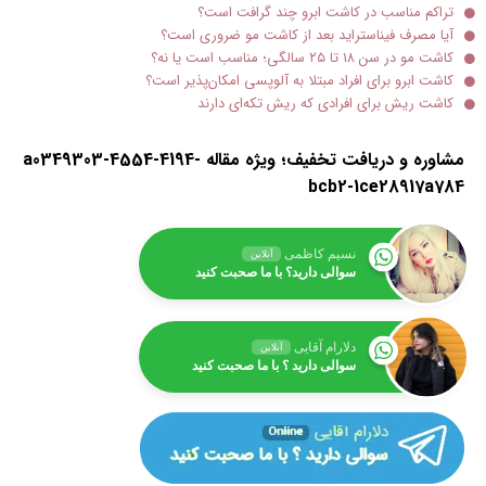
تراکم مناسب در کاشت ابرو چند گرافت است؟
آیا مصرف فیناستراید بعد از کاشت مو ضروری است؟
کاشت مو در سن ۱۸ تا ۲۵ سالگی؛ مناسب است یا نه؟
کاشت ابرو برای افراد مبتلا به آلوپسی امکان‌پذیر است؟
کاشت ریش برای افرادی که ریش تکه‌ای دارند
مشاوره و دریافت تخفیف؛ ویژه مقاله a0349303-4554-4194-
bcb2-1ce28917a784
نسیم کاظمی
آنلاین
سوالی دارید؟ با ما صحبت کنید
دلارام آقایی
آنلاین
سوالی دارید ؟ با ما صحبت کنید