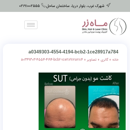
شهرک غرب، بلوار دریا، ساختمان ساحل
۰۲۱۹۱۰۰۲۵۵۵
a0349303-4554-4194-bcb2-1ce28917a784
خانه
»
گالری
»
تصاویر
»
a0349303-4554-4194-bcb2-1ce28917a784