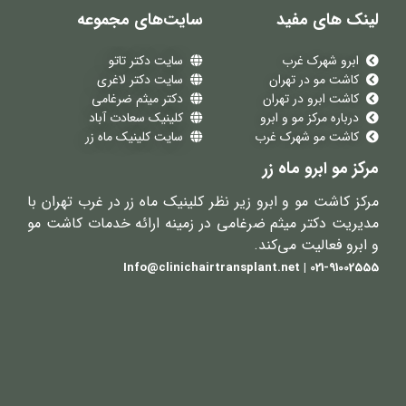
لینک های مفید
سایت‌های مجموعه
ابرو شهرک غرب
سایت دکتر تاتو
کاشت مو در تهران
سایت دکتر لاغری
کاشت ابرو در تهران
دکتر میثم ضرغامی
درباره مرکز مو و ابرو
کلینیک سعادت آباد
کاشت مو شهرک غرب
سایت کلینیک ماه زر
مرکز مو ابرو ماه زر
مرکز کاشت مو و ابرو زیر نظر کلینیک ماه زر در غرب تهران با
مدیریت دکتر میثم ضرغامی در زمینه ارائه خدمات کاشت مو
و ابرو فعالیت می‌کند.
021-91002555 | Info@clinichairtransplant.net