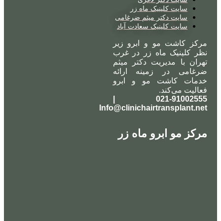
سایت کلینیک ماه زر
سایت دکتر میثم ضرغامی
سایت کلینیک سعادت آباد
مرکز کاشت مو و ابرو زیر
نظر کلینیک ماه زر در غرب
تهران با مدیریت دکتر میثم
ضرغامی در زمینه ارائه
خدمات کاشت مو و ابرو
فعالیت می‌کند.
021-91002555 |
Info@clinichairtransplant.net
مرکز مو ابرو ماه زر