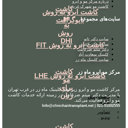
درباره مرکز مو و ابرو
کاشت مو شهرک غرب
کاشت
کاشت ابرو به روش
مو
بایوگرافت
سایت‌های مجموعه
به
روش
سایت دکتر تاتو
DHI
کاشت ابرو به روش FIT
سایت دکتر لاغری
دکتر میثم ضرغامی
کلینیک سعادت آباد
سایت کلینیک ماه زر
کاشت
مرکز مو ابرو ماه زر
کاشت ابرو به روش LHE
مو
برای
مرکز کاشت مو و ابرو زیر نظر کلینیک ماه زر در غرب تهران
زنان
با مدیریت دکتر میثم ضرغامی در زمینه ارائه خدمات کاشت
کاشت ریش
مو و ابرو فعالیت می‌کند.
گالری
021-91002555 | Info@clinichairtransplant.net
تصاویر
ویدیو
کاشت