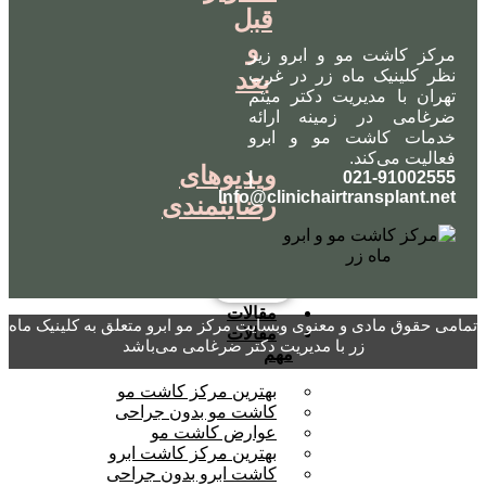
قبل
و
مرکز کاشت مو و ابرو زیر
بعد
نظر کلینیک ماه زر در غرب
تهران با مدیریت دکتر میثم
ضرغامی در زمینه ارائه
خدمات کاشت مو و ابرو
فعالیت می‌کند.
ویدیوهای
021-91002555 |
Info@clinichairtransplant.net
رضایتمندی
مقالات
تمامی حقوق مادی و معنوی وبسایت مرکز مو ابرو متعلق به کلینیک ماه
مقالات
زر با مدیریت دکتر ضرغامی می‌باشد
مهم
بهترین مرکز کاشت مو
کاشت مو بدون جراحی
عوارض کاشت مو
بهترین مرکز کاشت ابرو
کاشت ابرو بدون جراحی