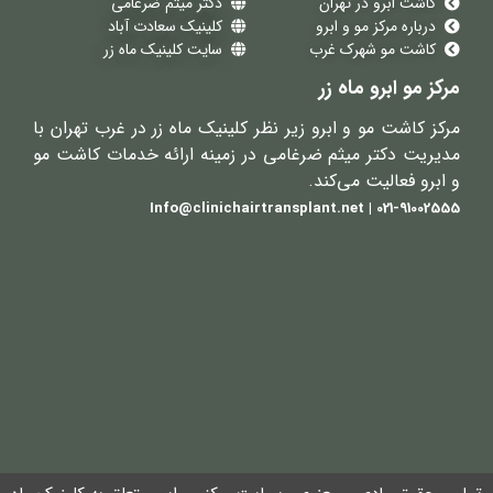
کاشت ابرو در تهران
دکتر میثم ضرغامی
درباره مرکز مو و ابرو
کلینیک سعادت آباد
کاشت مو شهرک غرب
سایت کلینیک ماه زر
مرکز مو ابرو ماه زر
مرکز کاشت مو و ابرو زیر نظر کلینیک ماه زر در غرب تهران با
مدیریت دکتر میثم ضرغامی در زمینه ارائه خدمات کاشت مو
و ابرو فعالیت می‌کند.
021-91002555 | Info@clinichairtransplant.net