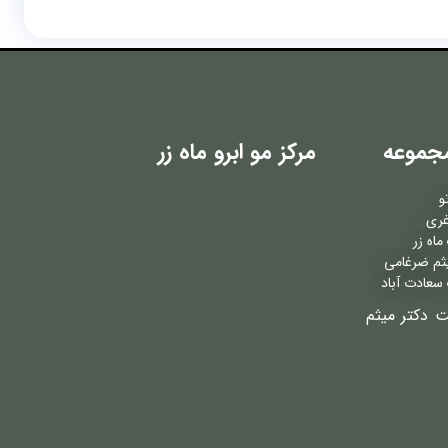
جموعه
مرکز مو ابرو ماه زر
و
غری
اه زر
ثم ضرغامی
سعادت آباد
ت دکتر میثم