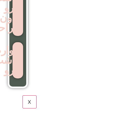
ابرو
بدون
جراحی
عوارض
کاشت
ابرو
X