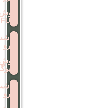
به
روش
FUT
کاشت
ابرو
به
روش
بایوگرافت
کاشت
ابرو
به