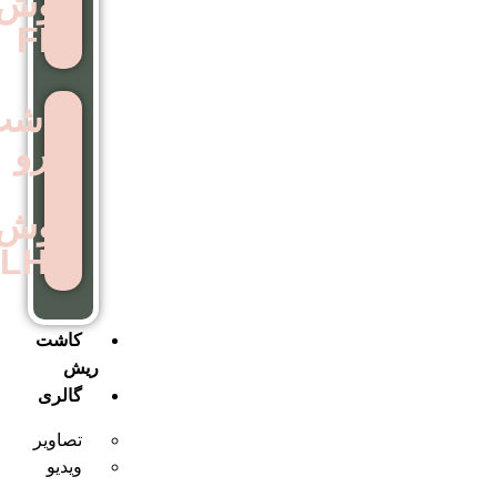
روش
FIT
کاشت
ابرو
به
روش
LHE
کاشت
ریش
گالری
تصاویر
ویدیو