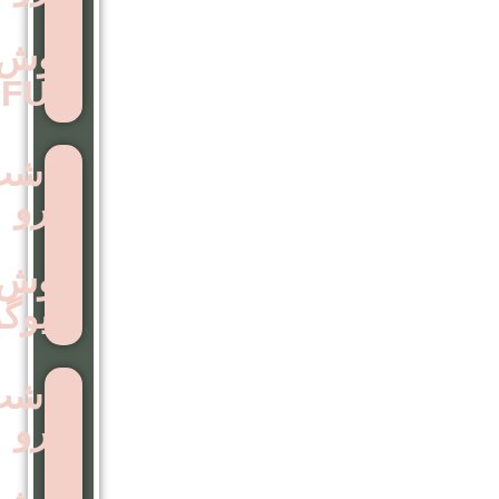
به
روش
FUT
کاشت
ابرو
به
روش
بایوگرافت
کاشت
ابرو
به