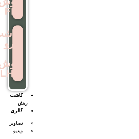
روش
FIT
کاشت
ابرو
به
روش
LHE
کاشت
ریش
گالری
تصاویر
ویدیو