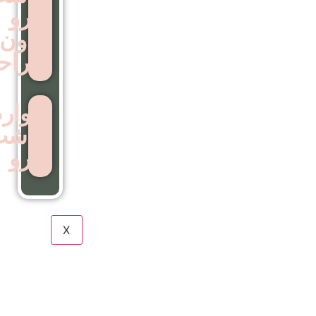
ابرو
بدون
جراحی
عوارض
کاشت
ابرو
X