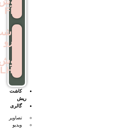
روش
FIT
کاشت
ابرو
به
روش
LHE
کاشت
ریش
گالری
تصاویر
ویدیو