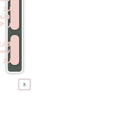
ابرو
بدون
جراحی
عوارض
کاشت
ابرو
X