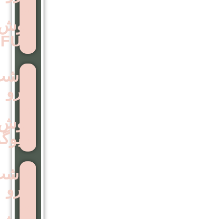
به
روش
FUT
کاشت
ابرو
به
روش
بایوگرافت
کاشت
ابرو
به