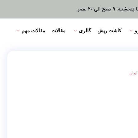
نبه: ۹ صبح الی ۲۰ عصر
و
کاشت ریش
گالری
مقالات
مقالات مهم
یران