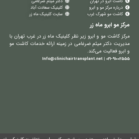
کاشت ابرو در تهران
دکتر میثم ضرغامی
درباره مرکز مو و ابرو
کلینیک سعادت آباد
کاشت مو شهرک غرب
سایت کلینیک ماه زر
مرکز مو ابرو ماه زر
مرکز کاشت مو و ابرو زیر نظر کلینیک ماه زر در غرب تهران با
مدیریت دکتر میثم ضرغامی در زمینه ارائه خدمات کاشت مو
و ابرو فعالیت می‌کند.
021-91002555 | Info@clinichairtransplant.net