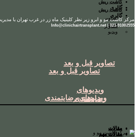
کاشت ریش
گالری
کاشت ریش
گالری
تصاویر
مرکز کاشت مو و ابرو زیر نظر کلینیک ماه زر در غرب تهران با مدیری
ویدیو
021-91002555 | Info@clinichairtransplant.net
تصاویر
ویدیو
تصاویر قبل و بعد
تصاویر قبل و بعد
ویدیوهای
ویدیوهای رضایتمندی
رضایتمندی
مقالات
مقالات
مقالات مهم
مقالات مهم