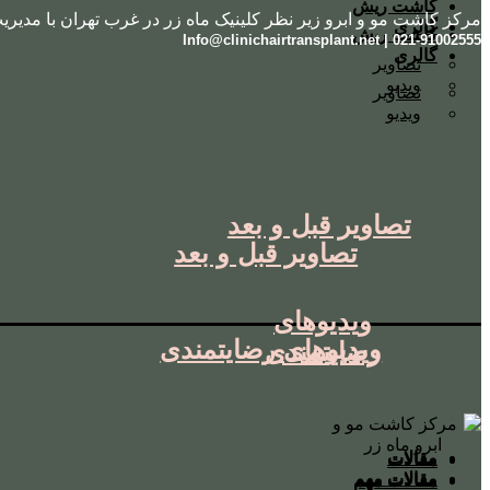
کاشت ریش
مرکز کاشت مو و ابرو زیر نظر کلینیک ماه زر در غرب تهران با مدیری
گالری
کاشت ریش
021-91002555 | Info@clinichairtransplant.net
گالری
تصاویر
ویدیو
تصاویر
ویدیو
تصاویر قبل و بعد
تصاویر قبل و بعد
ویدیوهای
ویدیوهای رضایتمندی
رضایتمندی
مقالات
مقالات
مقالات مهم
مقالات مهم