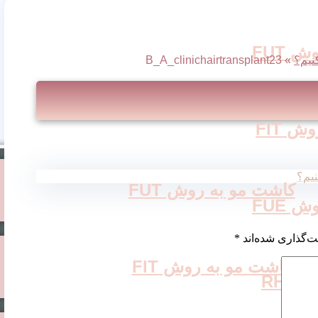
 FUT
B_A_clinichairtransplant23
»
 FIT
کاشت مو به روش FUT
 FUE
ت‌گذاری شده‌اند
*
کاشت مو به روش FIT
RH