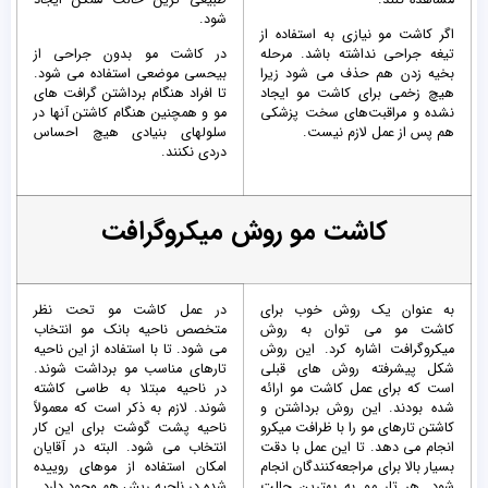
شود.
اگر کاشت مو نیازی به استفاده از
تیغه جراحی نداشته باشد. مرحله
در کاشت مو بدون جراحی از
بخیه زدن هم حذف می شود زیرا
بیحسی موضعی استفاده می شود.
هیچ زخمی برای کاشت مو ایجاد
تا افراد هنگام برداشتن گرافت های
نشده و مراقبت‌های سخت پزشکی
مو و همچنین هنگام کاشتن آنها در
هم پس از عمل لازم نیست.
سلولهای بنیادی هیچ احساس
دردی نکنند.
کاشت مو روش میکروگرافت
به عنوان یک روش خوب برای
در عمل کاشت مو تحت نظر
کاشت مو می توان به روش
متخصص ناحیه بانک مو انتخاب
میکروگرافت اشاره کرد. این روش
می شود. تا با استفاده از این ناحیه
شکل پیشرفته روش های قبلی
تارهای مناسب مو برداشت شوند.
است که برای عمل کاشت مو ارائه
در ناحیه مبتلا به طاسی کاشته
شده بودند. این روش برداشتن و
شوند. لازم به ذکر است که معمولاً
کاشتن تارهای مو را با ظرافت میکرو
ناحیه پشت گوشت برای این کار
انجام می دهد. تا این عمل با دقت
انتخاب می شود. البته در آقایان
بسیار بالا برای مراجعه‌کنندگان انجام
امکان استفاده از موهای روییده
شود. هر تار مو به بهترین حالت
شده در ناحیه ریش هم وجود دارد.