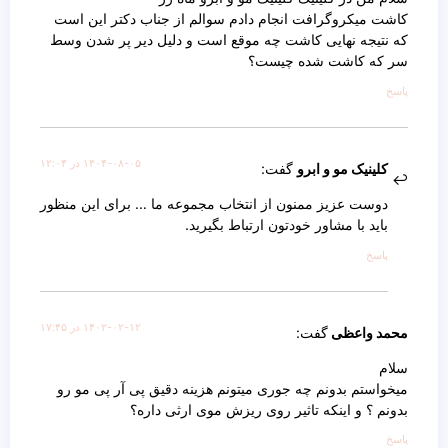
کاشت میکروگرافت انجام دادم سوالم از جناب دکتر این است
که نتیجه نهایی کاشت چه موقع است و دلیل دیر پر شدن وسط
سر که کاشت شده چیست؟
پاسخ
۱۴۰۴-۰۸-۰۵ در ۱۲:۰۴
کلینیک مو و ابرو
گفت:
دوست عزیز ممنون از انتخاب مجموعه ما … برای این منظور
باید با مشاور خودتون ارتباط بگیرید.
پاسخ
۱۴۰۲-۰۲-۱۲ در ۱۷:۴۵
محمد واعظی
گفت:
سلام
میخواستم بدونم چه جوری میتونم هزینه دقیق پی آر پی مو رو
بدونم ؟ و اینکه تاثیر روی ریزش موی ارثی داره؟
پاسخ