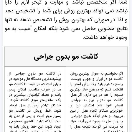
شما اگر متخصص نباشد و مهارت و تبحر لازم را دارا
نباشد نمی تواند بهترین روش برای شما را تشخیص دهد
و لذا در صورتی که بهترین روش را تشخیص ندهد نه تنها
نتایج مطلوبی حاصل نمی شود بلکه امکان آسیب به مو
وجود خواهد داشت.
کاشت مو بدون جراحی
اگر بخواهیم به سوال بهترین روش
در کاشت مو بدون جراحی از
کاشت مو در ایران و جهان چیست
پیشرفته‌ترین دستگاه‌های موجود در
پاسخ بدهیم باید یک روش آسان را
جهان استفاده می‌شود. تا کاشت مو
انتخاب کنیم که در عین حال بهترین
ها در خواب مناسب امکان پذیر
نتیجه را هم در پی دارد. اگر عمل
باشد و تعداد گرافتهای بیشتری در
کاشت مو بدون نیاز به جراحی
یک سانتی‌متر مربع کاشته شوند.
انجام شود هم احتمال درد و
حداکثر تراکم پس از عمل ایجاد
خونریزی هنگام انجام عمل از بین
شود. خط رویش در کاشت مو
می‌رود. و هم اینکه هیچ عوارضی
بسیار مهم است و پس از عمل به
پس از عمل به وجود نمی آید. افراد
علت اینکه نباید ظاهری مصنوعی
به سرعت می توانند نتیجه عمل را
ایجاد شود. این خط رویش باید به
مشاهده کنند.
طبیعی ترین حالت ممکن ایجاد