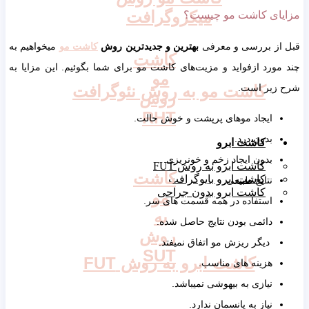
میکروگرافت
مزایای کاشت مو چیست؟
قبل از بررسی و معرفی
بهترین و جدیدترین روش
کاشت مو
میخواهیم به
کاشت
چند مورد ازفواید و مزیت‌های کاشت مو برای شما بگوئیم. این مزایا به
مو
شرح زیر است.
کاشت مو به روش نئوگرافت
روش
RHT
ایجاد موهای پرپشت و خوش حالت.
بدون درد.
کاشت ابرو
بدون ایجاد زخم و خونریزی.
کاشت ابرو به روش FUT
کاشت
کاشت ابرو بایوگرافت
نتایج طبیعی.
کاشت ابرو بدون جراحی
مو
استفاده در همه قسمت های سر.
به
دائمی بودن نتایج حاصل شده.
روش
دیگر ریزش مو اتفاق نمیفتد.
SUT
کاشت ابرو به روش FUT
هزینه های مناسب.
نیازی به بیهوشی نمیباشد.
نیاز به پانسمان ندارد.