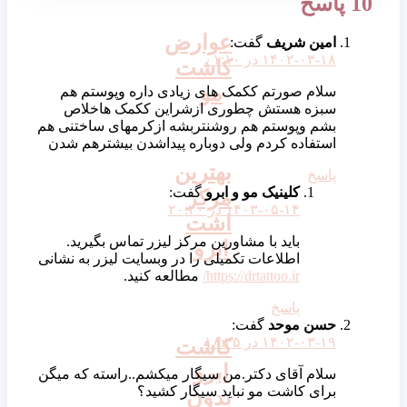
10 پاسخ
عوارض
امین شریف
گفت:
۱۴۰۲-۰۳-۱۸ در ۰۱:۱۰
کاشت
مو
سلام صورتم ککمک های زیادی داره وپوستم هم
سبزه هستش چطوری ازشراین ککمک هاخلاص
بشم وپوستم هم روشنتربشه ازکرمهای ساختنی هم
استفاده کردم ولی دوباره پیداشدن بیشترهم شدن
بهترین
پاسخ
کلینیک مو و ابرو
گفت:
مرکز
۱۴۰۳-۰۵-۱۴ در ۲۰:۲۰
اشت
باید با مشاورین مرکز لیزر تماس بگیرید.
ابرو
اطلاعات تکمیلی را در وبسایت لیزر به نشانی
https://drtattoo.ir/
مطالعه کنید.
پاسخ
حسن موحد
گفت:
کاشت
۱۴۰۲-۰۳-۱۹ در ۱۸:۴۵
ابرو
سلام آقای دکتر.من سیگار میکشم..راسته که میگن
برای کاشت مو نباید سیگار کشید؟
بدون