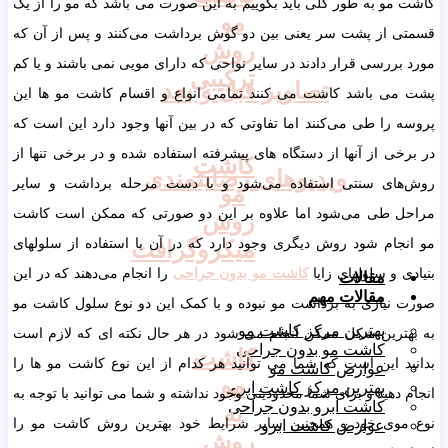
کاشت مو به طور کلی باید بگوییم به این صورت می باشد که مو را از یک
مو
قسمتی از پشت سر یعنی بین دو گوش برداشت می‌کنند و پس از آن که
روش
مورد بررسی قرار دادند در سایر نواحی که دارای مویی نمی باشند و یا کم
ترکیبی
تصاویر قبل و بعد
پشت می باشد کاشت می کنند تمامی انواع و اقسام کاشت مو ها این
پروسه را طی می‌کنند اما تفاوتی که در بین آنها وجود دارد این است که
در برخی از آنها از دستگاه های پیشرفته استفاده شده و در برخی تنها از
کاشت
ویدیوهای رضایتمندی
روش‌های سنتی استفاده می‌شود و با دست مرحله برداشت و سایر
مو
مراحل طی می‌شود اما علاوه بر این دو صورتی که ممکن است کاشت
روش
مو انجام شود روش دیگری وجود دارد که در آن با استفاده از سلولهای
میکروگرافت
بنیادی و سلولهای زایا
کاشت مو بدون جراحی
را انجام می‌دهند که در این
مقالات
مقالات مهم
صورت نیازی به برداشت مو نبوده و با کمک این دو نوع سلول کاشت مو
بهترین مرکز کاشت مو
به بهترین شکل ممکن انجام می شود در هر حال نکته ای که لازم است
کاشت مو بدون جراحی
کاشت
بدانید این است که شما می توانید هر کدام از این نوع کاشت مو ها را
عوارض کاشت مو
مو
بهترین مرکز کاشت ابرو
انجام دهید و برای شما محدودیتی وجود نداشته و شما می توانید با توجه به
کاشت ابرو بدون جراحی
به
نوع موی خود و همچنین سایر شرایط خود بهترین روش کاشت مو را
عوارض کاشت ابرو
روش