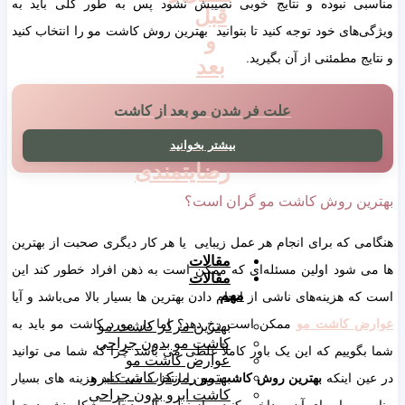
مناسبی نبوده و نتایج خوبی نصیبش نشود پس به طور کلی باید به
قبل
ویژگی‌های خود توجه کنید تا بتوانید بهترین روش کاشت مو را انتخاب کنید
و
و نتایج مطمئنی از آن بگیرید.
بعد
علت فر شدن مو بعد از کاشت
ویدیوهای
بیشتر بخوانید
رضایتمندی
بهترین روش کاشت مو گران است؟
هنگامی که برای انجام هر عمل زیبایی یا هر کار دیگری صحبت از بهترین
مقالات
ها می شود اولین مسئله‌ای که ممکن است به ذهن افراد خطور کند این
مقالات
مهم
است که هزینه‌های ناشی از انجام دادن بهترین ها بسیار بالا می‌باشد و آیا
عوارض کاشت مو
ممکن است رخ دهد؟ اما در مورد کاشت مو باید به
بهترین مرکز کاشت مو
کاشت مو بدون جراحی
شما بگوییم که این یک باور کاملاً غلطی می باشد چرا که شما می توانید
عوارض کاشت مو
بهترین مرکز کاشت ابرو
در عین اینکه
بهترین روش کاشت مو
را انتخاب می کنید هزینه های بسیار
کاشت ابرو بدون جراحی