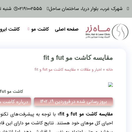
شهرک غرب، بلوار دریا، ساختمان ساحل
۰۲۱۹۱۰۰۲۵۵۵
شنبه تا پنجش
صفحه اصلی
کاشت مو
کاشت ابرو
مقایسه کاشت مو fut و fit
خانه
»
اخبار و مقالات
»
مقایسه کاشت مو fut و fit
کاشت مو fut در کلینیک ماه زر
بروز رسانی شده در
فروردین 19, 1402
درباره کاشت م
مقایسه کاشت مو fut و fit؛
با توجه به پیشرفت‌های تکنول
احیای کل موهای خود هستند. نتایج کاشت مو دارای این قاب
ببخشد و حتی اعتماد به نفس را افزایش دهد. اما انت