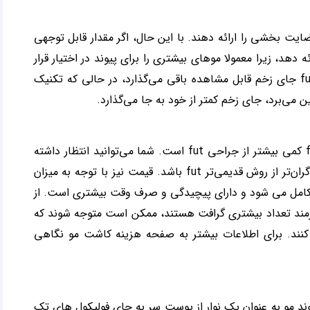
ند که نتایج رضایت بخشی را ارائه دهند. با این حال، اگر مقدار قابل توجهی
ر است نتایج بهتری ارائه دهد، زیرا معمولا موهای بیشتری را برای پیوند در اختیار قرار
می‌دهد. برعکس، به دلیل ماهیت روش پیوند، کاشت مو fut جای زخم قابل مشاهده باقی می‌گذارد، در حالی که تکنیک
در مقایسه کاشت مو fut و fit، هزینه جراحی کاشت مو fit کمی بیشتر از جراحی fut است. شما می‌توانید انتظار داشته
باشید که روش مدرن‌تر fit در بیشتر کلینیک‌های کاشت مو گران‌تر از روش قدیمی‌تر fut باشد. قیمت نیز با توجه به میزان
ر مورد نیاز تعیین خواهد شد. کاشت مو fut سریعتر از fit کامل می شود و دارای پیچیدگی و صرف وقت بیشتری است. از
راحی fut است. افرادی که نیازمند تعداد بیشتری گرافت هستند، ممکن است متوجه شوند که
ه کنند. برای اطلاعات بیشتر به صفحه هزینه کاشت مو نگاهی
تر است، پیوند مو به عنوان یک نوار از پوست سر به جای فولیکول های تک