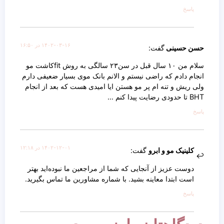
پاسخ
۱۴۰۲-۰۳-۱۶ در ۱۶:۵۰
حسن حسینی
گفت:
سلام من ۱۰ سال قبل در سن۲۳ سالگی به روش fitکاشت مو
انجام دادم که راضی نیستم و الانم بانک موی بسیار ضعیفی دارم
ولی ریش و تنه ام پر مو هستن ایا امیدی هست که بعد از انجام
BHT تا حدودی رضایت پیدا کنم …
پاسخ
۱۴۰۲-۱۲-۰۱ در ۱۲:۱۸
کلینیک مو و ابرو
گفت:
دوست عزیز از آنجایی که شما از مراجعین ما نبوده‌اید بهتر
است ابتدا معاینه بشید. با شماره مشاورین ما تماس بگیرید.
پاسخ