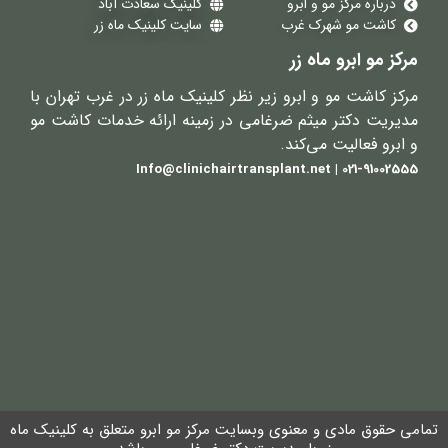
درباره مرکز مو و ابرو
کلینیک سعادت آباد
کاشت مو شهرک غرب
سایت کلینیک ماه زر
مرکز مو ابرو ماه زر
مرکز کاشت مو و ابرو زیر نظر کلینیک ماه زر در غرب تهران با
مدیریت دکتر میثم ضرغامی در زمینه ارائه خدمات کاشت مو
و ابرو فعالیت می‌کند.
021-91002555 | Info@clinichairtransplant.net
تمامی حقوق مادی و معنوی وبسایت مرکز مو ابرو متعلق به کلینیک ماه