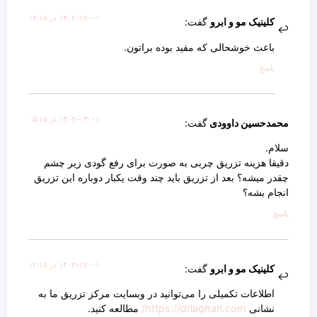
۱۴۰۲-۱۲-۰۱ در ۱۲:۱۸
کلینیک مو و ابرو
گفت:
باعث خوشحالی که مفید بوده براتون.
پاسخ
۱۴۰۲-۰۳-۱۶ در ۰۵:۱۵
محمدحسین داوودی
گفت:
سلام.
دقیقا هزینه تزریق چربی به صورت برای رفع گودی زیر چشم
چقدر میشه؟ بعد از تزریق باید چند وقت یکبار دوباره این تزریق
انجام بشه؟
پاسخ
۱۴۰۲-۱۲-۰۱ در ۱۲:۱۸
کلینیک مو و ابرو
گفت:
اطلاعات تکمیلی را می‌توانید در وبسایت مرکز تزریق ما به
نشانی
https://drlaghari.com/
مطالعه کنید.