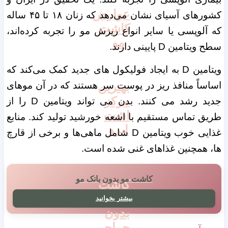
عوارض
کشورهای آسیای نشان می‌دهد که زنان ۱۸ تا ۴۵ ساله
کاشت
که آلوپسی یا سایر انواع ریزش مو را تجربه کرده‌اند،
مو
سطح ویتامین D پایینی دارند.
ویتامین D به ایجاد فولیکول های جدید کمک می‌کند که
اساساً منافذ ریز در پوست سر هستند که در آن موهای
بهترین
مرکز
جدید رشد می کنند. بدن می تواند ویتامین D را از
اشت
طریق تماس مستقیم با اشعه خورشید تولید کند. منابع
ابرو
غذایی خوب ویتامین D شامل ماهی‌ها و برخی از قارچ
ها، همچنین غذاهای غنی شده است.
کاشت مو بدون بانک مو
کاشت
ابرو
بیشتر بخوانید
بدون
جراحی