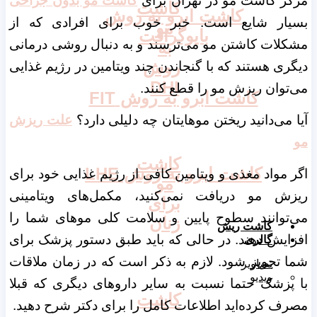
مرکز کاشت مو در تهران برای
کاشت مو بدون جراحی
کاشت
کاشت ابرو به روش
بسیار شایع است. خبر خوب برای افرادی که از
مو
بایوگرافت
مشکلات کاشتن مو می‌ترسند و به دنبال روشی درمانی
به
روش
دیگری هستند که با گنجاندن چند ویتامین در رژیم غذایی
DHI
می‌توان ریزش مو را قطع کنند.
کاشت ابرو به روش FIT
آیا می‌دانید ریختن موهایتان چه دلیلی دارد؟
علت ریزش
مو
کاشت
کاشت ابرو به روش LHE
اگر مواد مغذی و ویتامین کافی از رژیم غذایی خود برای
مو
ریزش مو دریافت نمی‌کنید، مکمل‌های ویتامینی
برای
می‌توانند سطوح پایین و سلامت کلی موهای شما را
زنان
کاشت ریش
افزایش دهند. در حالی که باید طبق دستور پزشک برای
گالری
شما تجویز شود. لازم به ذکر است که در زمان ملاقات
تصاویر
ویدیو
با پزشک حتما نسبت به سایر داروهای دیگری که قبلا
کاشت
مصرف کرده‌اید اطلاعات کامل را برای دکتر شرح دهید.