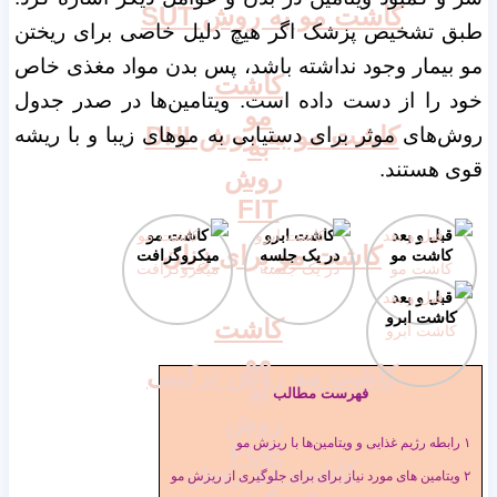
کاشت مو به روش SUT
طبق تشخیص پزشک اگر هیچ دلیل خاصی برای ریختن
مو بیمار وجود نداشته باشد، پس بدن مواد مغذی خاص
کاشت
خود را از دست داده است. ویتامین‌ها در صدر جدول
مو
کاشت مو به روش DHI
روش‌های موثر برای دستیابی به موهای زیبا و با ریشه
به
قوی هستند.
روش
FIT
قبل و بعد
کاشت ابرو
کاشت مو
کاشت مو برای زنان
کاشت مو
در یک جلسه
میکروگرافت
قبل و بعد
کاشت ابرو
کاشت
مو
کاشت مو روش ترکیبی
به
فهرست مطالب
روش
۱
رابطه رژیم غذایی و ویتامین‌ها با ریزش مو
FUE
کاشت مو روش
۲
ویتامین های مورد نیاز برای برای جلوگیری از ریزش مو