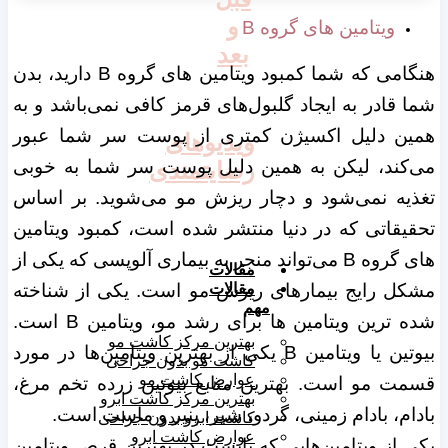
و
ویتامین های گروه B
بعد
هنگامی که شما کمبود ویتامین های گروه B دارید، بدن
شما قادر به ایجاد گلبول‌های قرمز کافی نمی‌باشد و به
همین دلیل اکسیژن کمتری از پوست سر شما عبور
ویدیوهای
می‌کند، لیکن به همین دلیل پوست سر شما به خوبی
رضایتمندی
تغذیه نمی‌شود و دچار ریزش مو می‌شوید. بر اساس
تحقیقاتی که در دنیا منتشر شده است، کمبود ویتامین
های گروه B می‌تواند منجر به بیماری آلوپسی که یکی از
مقالات
مقالات
مشکل رایج بیمارهای ریزش مو است. یکی از شناخته
مهم
شده ترین ویتامین ها برای رشد مو، ویتامین B است.
بهترین مرکز کاشت مو
بیوتین یا ویتامین B یکی از بهترین ویتامین‌ها در مورد
کاشت مو بدون جراحی
عوارض کاشت مو
قسمت مو است. بهترین منابع بیوتین زرده تخم مرغ،
بهترین مرکز کاشت ابرو
بادام، بادام زمینی، گردو، شیر، پنیر و ماست است.
کاشت ابرو بدون جراحی
عوارض کاشت ابرو
یکی از ویتامین‌هایی که بایست در بهترین قرص ویتامین