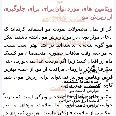
مو
روش
ویتامین های مورد نیاز برای برای جلوگیری
ترکیبی
از ریزش مو
تصاویر قبل و بعد
اگر از تمام محصولات تقویت مو استفاده کرده‌اید که
ادعای موثر بودن در مورد ریزش مو داشته باشند، لیکن
کاشت
ویدیوهای رضایتمندی
مو
هیچ گونه نتیجه‌ای نداشته‌اند. در ابتدا بهتر است نسبت
روش
به مراجعه وقت ملاقات حضوری متخصصان مو کلینیک
میکروگرافت
ماه زر اقدام کنید؛ زیرا اگر درست غذا نمی‌خورید، حتی
مقالات
مصرف بهترین دارو‌های مراقبت از مو، از جمله
بهترین
مقالات مهم
قرص ویتامین مو
نیز نمی‌تواند برای ریزش موی شما
بهترین مرکز کاشت مو
کاری کند.
کاشت مو بدون جراحی
کاشت
عوارض کاشت مو
مو
بهترین مرکز کاشت ابرو
به طور کلی موهای سالم حجیم ویژگی‌ است که تقریباً
کاشت ابرو بدون جراحی
به
خواسته همه می‌باشد، اما سلامت موهای ما نیز
عوارض کاشت ابرو
روش
انعکاسی از سلامت فیزیکی ماست. هر نوع کمبودی در