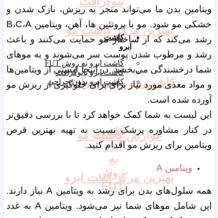
نئوگرافت
ویتامین بدن ما می‌تواند منجر به ریزش، نازک شدن و
خشکی مو شود. مو با پروتئین ها، آهن، ویتامین B،C،A
بهترین مرکز کاشت مو
کاشت
رشد می‌کند که از ساختار مو حمایت می‌کنند و باعث
ابرو
رشد و مرطوب شدن پوست سر می‌شوند و به موهای
کاشت ابرو به روش FUT
شما درخشندگی می‌بخشد. در اینجا لیستی از ویتامین‌ها
کاشت ابرو بایوگرافت
کاشت مو بدون جراحی
کاشت ابرو بدون جراحی
و مواد مغذی مورد نیاز برای برای جلوگیری از ریزش مو
آورده شده است.
این لیست به شما کمک خواهد کرد تا با بررسی دقیق‌تر
در کنار مشاوره پزشک نسبت به تهیه بهترین قرص
کاشت
عوارض کاشت مو
ابرو
ویتامین برای ریزش مو اقدام کنید.
به
ویتامین A
روش
بهترین مرکز اشت ابرو
FUT
همه سلول‌های بدن برای رشد به ویتامین A نیاز دارند.
این شامل موهای شما نیز می‌شود. ویتامین A به غدد