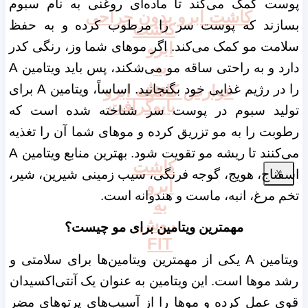
پوست کمک می‌کند تا ماده‌ای روغنی به نام سبوم
کاشت ابرو بدون جراحی
بسازند که پوست سر را مرطوب کرده و به حفظ
کاشت
سلامت مو کمک می‌کند. اگر موهای شما وز، رنگی کدر
ابرو
به
دارد و به راحتی ساقه مو می‌شکند، پس باید ویتامین A
روش
را در رژیم غذایی خود بگنجانید. اساساً، ویتامین A برای
عوارض کاشت ابرو
بایوگرافت
تولید سبوم در پوست سر شناخته شده است که
رطوبت را به مو تزریق کرده و موهای شما آن را تغذیه
می‌کنند تا ریشه مو تقویت شود. بهترین منابع ویتامین A
کاشت
اسفناج، هویج، گوجه فرنگی، سیب زمینی شیرین، شیر،
X
ابرو
تخم مرغ، انبه، ماست و هندوانه است.
به
روش
مهمترین ویتامین برای مو چیست؟
FIT
ویتامین A یکی از مهمترین ویتامین‌ها برای سلامتی و
رشد موها است. این ویتامین به عنوان یک آنتی‌اکسیدان
قوی عمل کرده و موها را از آسیب‌های پرتوهای مضر