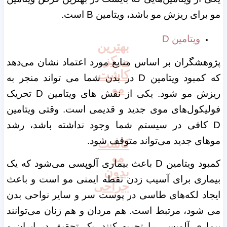
مو برای ریزش مو باشد، ویتامین B است.
ویتامین D
بهترین
مرکز
پژوهشگران بر اساس منابع مورد اعتماد نشان می‌دهد
کاشت
که کمبود ویتامین D در بدن شما می تواند منجر به
مو
ریزش مو شود. یکی از نقش های ویتامین D تحریک
فولیکول‌های موی جدید و قدیمی است. وقتی ویتامین
D کافی در سیستم شما وجود نداشته باشد، رشد
موهای جدید می‌تواند متوقف شود.
کاشت
مو
کمبود ویتامین D باعث بیماری آلوپسی می‌شود که یک
بدون
بیماری برای آسیب زدن نقطه ایمنی مو است و باعث
جراحی
ایجاد لکه‌های طاسی در پوست سر و سایر نواحی بدن
می شود، مرتبط است. هم مردان و هم زنان می‌توانند
بیماری آلوپسی را تجربه کنند. یک تحقیق در ایران و