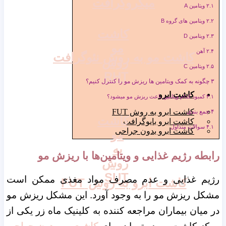
میکروگرافت
۲.۱
ویتامین A
۲.۲
ویتامین های گروه B
کاشت
۲.۳
ویتامین D
مو
۲.۴
آهن
کاشت مو به روش نئوگرافت
روش
۲.۵
ویتامین C
RHT
۳
چگونه به کمک ویتامین ها ریزش مو را کنترل کنیم؟
کاشت ابرو
۳.۱
کمبود کدام ویتامین باعث ریزش مو میشود؟
کاشت ابرو به روش FUT
۴
جمع بندی
کاشت
کاشت ابرو بایوگرافت
۴.۱
سوالات متداول
کاشت ابرو بدون جراحی
مو
به
رابطه رژیم غذایی و ویتامین‌ها با ریزش مو
روش
SUT
رژیم غذایی و عدم مصرف مواد مغذی ممکن است
کاشت ابرو به روش FUT
مشکل ریزش مو را به وجود آورد. این مشکل ریزش مو
در میان بیماران مراجعه کننده به کلینیک ماه زر یکی از