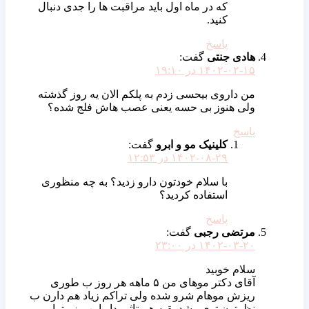
که در ماه اول باید مراقبت ها را جدی دنبال
کنید.
پاسخ
هادی جنتی
گفت:
۱۴۰۲-۰۲-۱۵ در ۱۹:۱۰
من داروی بیحسی زدم به پلکم الان یه روز گذشته
ولی هنوز بی حسه یعنی عصب هاش فلج شده؟
پاسخ
کلینیک مو و ابرو
گفت:
۱۴۰۲-۰۸-۲۹ در ۱۲:۵۳
با سلام خودتون دارو زدید؟ به چه منظوری
استفاده کردید؟
پاسخ
مرتضی رجبی
گفت:
۱۴۰۲-۰۳-۲۰ در ۲۳:۰۰
سلام خوبید
آقای دکتر موهای من ۵ ماهه هر روز ب طوری
ریزش موهام شرو شده ولی تراکم زیاد هم دارن ب
نظرتون توی رشد بقیه هم تاثیر دار این مزو تراپی