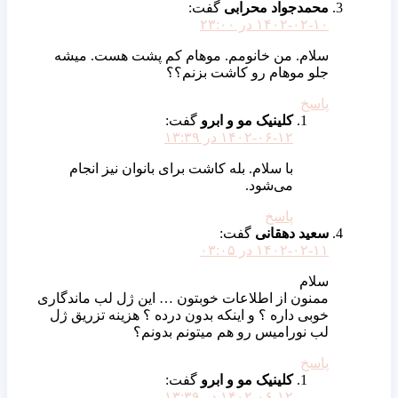
محمدجواد محرابی
گفت:
۱۴۰۲-۰۲-۱۰ در ۲۳:۰۰
سلام. من خانومم. موهام کم پشت هست. میشه
جلو موهام رو کاشت بزنم؟؟
پاسخ
کلینیک مو و ابرو
گفت:
۱۴۰۲-۰۶-۱۲ در ۱۳:۳۹
با سلام. بله کاشت برای بانوان نیز انجام
می‌شود.
پاسخ
سعید دهقانی
گفت:
۱۴۰۲-۰۲-۱۱ در ۰۳:۰۵
سلام
ممنون از اطلاعات خوبتون … این ژل لب ماندگاری
خوبی داره ؟ و اینکه بدون درده ؟ هزینه تزریق ژل
لب نورامیس رو هم میتونم بدونم؟
پاسخ
کلینیک مو و ابرو
گفت:
۱۴۰۲-۰۶-۱۲ در ۱۳:۳۹